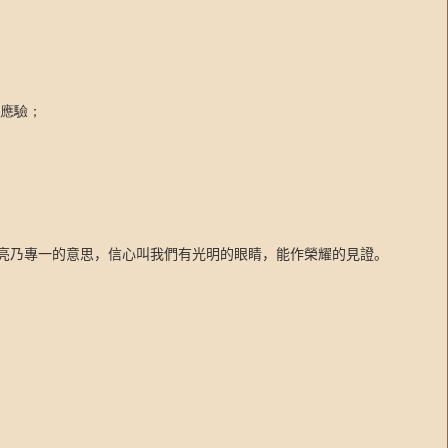
應驗；
亮乃專一的意思，信心叫我們有光明的眼睛，能作榮耀的見證。