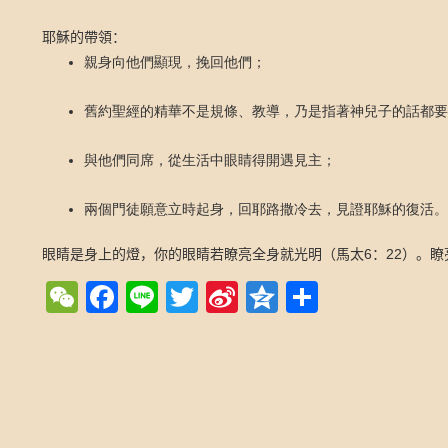
耶穌的帶領：
親身向他們顯現，挽回他們；
舊約聖經的精華不是規條、教導，乃是指著神兒子的話都要
與他們同席，從生活中眼睛得開遇見主；
兩個門徒願意立時起身，回耶路撒冷去，見證耶穌的復活。
6
22
眼睛是身上的燈，你的眼睛若瞭亮全身就光明（馬太
：
）。瞭
WeChat
Facebook
Line
Twitter
Sina
Qzone
Share
Weibo
Post navigation