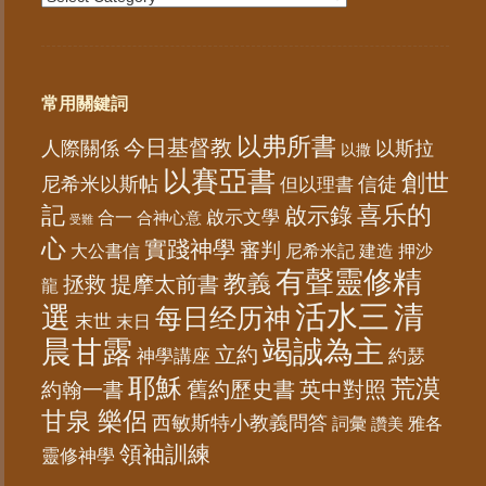
常用關鍵詞
以弗所書
今日基督教
人際關係
以斯拉
以撒
以賽亞書
創世
尼希米以斯帖
但以理書
信徒
記
喜乐的
啟示錄
啟示文學
合一
合神心意
受難
心
實踐神學
審判
大公書信
尼希米記
建造
押沙
有聲靈修精
教義
拯救
提摩太前書
龍
活水三
選
清
每日经历神
末世
末日
晨甘露
竭誠為主
立約
神學講座
約瑟
耶穌
荒漠
舊約歷史書
英中對照
約翰一書
甘泉 樂侶
西敏斯特小教義問答
詞彙
雅各
讚美
領袖訓練
靈修神學