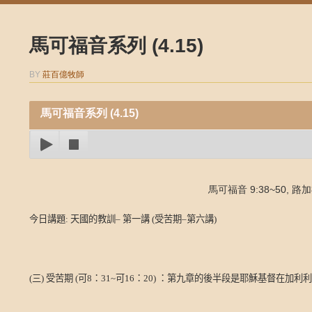
馬可福音系列 (4.15)
BY
莊百億牧師
馬可福音系列 (4.15)
馬可福音 9:38~50, 路加福
今日講題
:
天國的教訓– 第一講
(
受苦期–第六講
)
(
三
)
受苦期
(
可
8
：
31~
可
16
：
20)
：第九章的後半段是耶穌基督在加利利