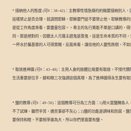
*
接納他人的態度
(
可
9
：
38~42)
：主教導性情急燥的約翰要接納別人，
這樣禁止是否合理，就請問耶穌，耶穌要門徒不要禁止他。耶穌教導的
是從工作角度來看，要盡量包容。。奉主的名行異能不單是口講的，得
同，那是絕對的，因猶太人污蔑主趕鬼是靠鬼，這是生命本質的不同，
一杯水於屬基督的人可得賞賜，反面來看，讓信祂的人靈性跌倒，不如
*
取捨進神國
(
可
9
：
43~48)
：主用人身的肢體比喻要有取捨，不惜代價
生活重要部位手，腳和眼三次強調這個真理，為了進神國得永生要有取
*
鹽的教導
(
可
9
：
49~50)
：這個教導可分為三方面：
1)
用火當鹽醃各人
不了試煉，雖然辛苦，遇苦事卻不灰心；
2)
鹽的功能是調味和防腐，鹽
要保持和睦，不要相爭誰為大，所以你們里面要有鹽。