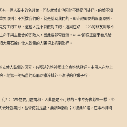
因有一個人奉主的名趕鬼，門徒就禁止他因他不跟從門徒們。約翰不知
重要原則：不扺擋我們的，就是幫助我們的。即非敵即友的屬靈原則，
先有主的生命，這種人是不會敵對主的。這與在路
11
：
23
的非友即敵不
生命不與主相合的即敵人，因此要非常謹慎。
41-42
節從正面來看凡給
把大磨石拴在使人跌倒的人頸項上扔到海裡。
除去使人跌倒的因素，有殘缺的進神國比全身進地獄好。主用人在地上
捨。地獄一詞指舊約時耶路撒泠城外不潔淨的欣嫩子谷。
，利
2
：
13
祭物要用鹽調和，因此鹽是不可缺的。事奉好像獻祭一樣，少
失去味就無用，基督徒就是鹽，要調味防腐；
3)
彼此和睦，在事奉神時