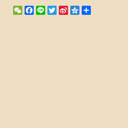
WeChat
Facebook
Line
Twitter
Sina
Qzone
Share
Weibo
Post navigation