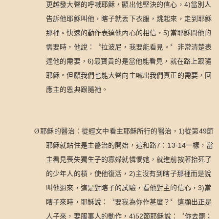
4)
更越發大聲的呼喊耶穌，顯出他堅決的信心，
當別人
告訴他耶穌叫他，瞎子就丟下衣服，跳起來，走到耶穌
5)
那裡。快速的動作表達他內心的相信，
當耶穌問他的
需要時，他說：〝拉波尼，我要能看見。〞非常清楚表
6)
達他的需要，
最寶貴的是當他能看見，就在路上跟隨
耶穌。但願我們也能大聲向主喊出我們真正的需要，回
應主的恩典跟隨祂。
1)
49
Ø
耶穌的醫治：從經文中看主耶穌所行的醫治，
從第
節
7
13-14
耶穌就站住是主醫治的開始，這和路
：
一樣，當
主看見喪失獨生子的寡婦就憐憫她，就進前按著抬死了
2)
的少年人的槓，使他復活，
主沒有到瞎子那裡而是說
3)
叫他過來，這是對瞎子的試驗，看他對主的信心，
當
瞎子來時，耶穌說：〝要我為你作甚麼？〞這顯出正是
4)52
人子來，要服事人的動作，
節耶穌說：〝你去罷；