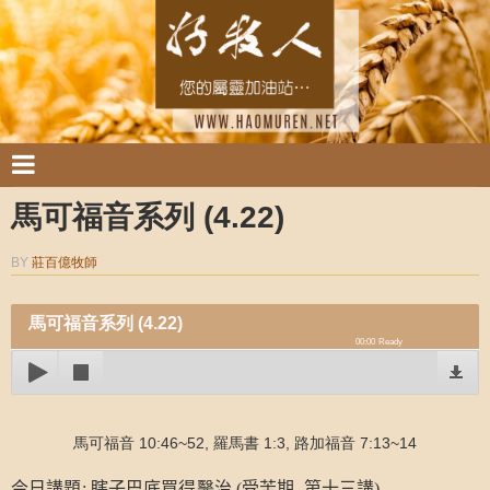
馬可福音系列 (4.22)
BY
莊百億牧師
馬可福音系列 (4.22)
00:00
Ready
馬可福音 10:46~52, 羅馬書 1:3, 路加福音 7:13~14
今日講題
:
瞎子巴底買得醫治
(
受苦期
–
第十三講)