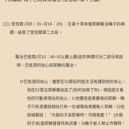
(
)
(
8
31~
16
20)
三
受苦期
可
：
可
：
：在第十章末後耶穌醫治瞎子的神
蹟，結束了受苦期第二大段。
(
10
46~52)(
)
·
醫治巴底買
可
：
續上講
這件神蹟可分二部分來說
明，巴底買的信心和耶穌的醫治。
52
Ø
巴底買的信心：儘管在
節前的經文沒有講到他的信心，
52
[
]
但在
節主耶穌親自說了
你的信救了你
。現從經文看
1)
他的行動表現出的信心：
他聽見是拿撒勒的耶穌，瞎
2)
子只有憑聽就相信只有一位被稱為拿撒勒人耶穌，
他
[
就喊著說：〝大衛的子孫耶穌呵！可憐我罷！〞
大衛
]
3)
的子孫
是耶穌基督特有詞彙，
瞎子被人禁止作聲時，