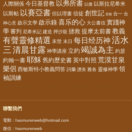
以弗所書
今日基督教
人際關係
以斯拉尼希米
以撒
以賽亞書
創世記
以斯帖
但以理書
信徒
合一
合
受難
喜乐的心
啟示錄
實踐神
啟示文學
大公書信
神心意
教義
學
拯救
提摩太前書
審判
尼希米記
建造
押沙龍
活水
有聲靈修精選
每日经历神
末世
末日
三
清晨甘露
竭誠為主
立約
神學講座
約瑟
耶穌
荒漠甘泉
舊約歷史書
英中對照
約翰一書
樂侶
領
西敏斯特小教義問答
靈修神學
詞彙
雅各
讚美
袖訓練
聯繫我們
電郵：haomurenweb@hotmail.com
微信：haomurenweb