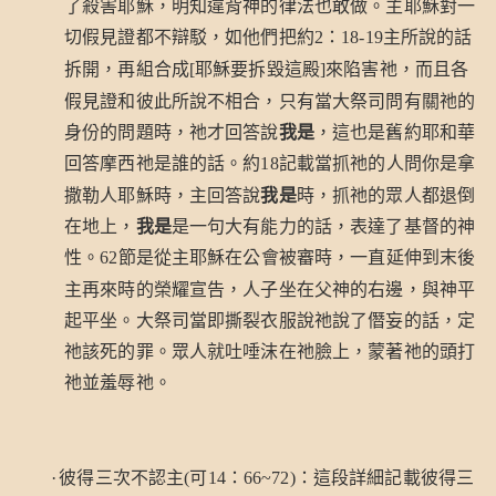
了殺害耶穌，明知違背神的律法也敢做。主耶穌對一
切假見證都不辯駁，如他們把約
：
主所說的話
2
18-19
拆開，再組合成
耶穌要拆毀這殿
來陷害祂，而且各
[
]
假見證和彼此所說不相合，只有當大祭司問有關祂的
身份的問題時，祂才回答說
我是
，這也是舊約耶和華
回答摩西祂是誰的話。約
記載當抓祂的人問你是拿
18
撒勒人耶穌時，主回答說
我是
時，抓祂的眾人都退倒
在地上，
我是
是一句大有能力的話，表達了基督的神
性。
節是從主耶穌在公會被審時，一直延伸到末後
62
主再來時的榮耀宣告，人子坐在父神的右邊，與神平
起平坐。大祭司當即撕裂衣服說祂說了僭妄的話，定
祂該死的罪。眾人就吐唾沫在祂臉上，蒙著祂的頭打
祂並羞辱祂。
彼得三次不認主
可
：
：這段詳細記載彼得三
·
(
14
66~72)