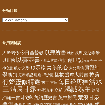
分類目錄
常用關鍵詞
以弗所書
今日基督教
人際關係
以斯拉尼希米
以撒
以賽亞書
創世記
以斯帖
但以理書
信徒
合一
合
受難
喜乐的心
啟示錄
實踐神
啟示文學
大公書信
神心意
教義
學
拯救
提摩太前書
審判
尼希米記
建造
押沙龍
活水
有聲靈修精選
每日经历神
末世
末日
三
清晨甘露
竭誠為主
立約
神學講座
約瑟
耶穌
荒漠甘泉
舊約歷史書
英中對照
約翰一書
樂侶
領
西敏斯特小教義問答
靈修神學
詞彙
雅各
讚美