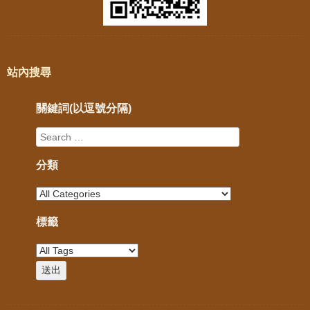
站內搜尋
關鍵詞(以逗號分隔)
分類
標籤