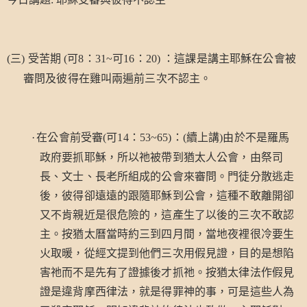
三
受苦期
可
：
可
：
：這課是講主耶穌在公會被
(
)
(
8
31~
16
20)
審問及彼得在雞叫兩遍前三次不認主。
在公會前受審
可
：
：
續上講
由於不是羅馬
·
(
14
53~65)
(
)
政府要抓耶穌，所以祂被帶到猶太人公會，由祭司
長、文士、長老所組成的公會來審問。門徒分散逃走
後，彼得卻遠遠的跟隨耶穌到公會，這種不敢離開卻
又不肯親近是很危險的，這產生了以後的三次不敢認
主。按猶太曆當時約三到四月間，當地夜裡很冷要生
火取暖，從經文提到他們三次用假見證，目的是想陷
害祂而不是先有了證據後才抓祂。按猶太律法作假見
證是違背摩西律法，就是得罪神的事，可是這些人為