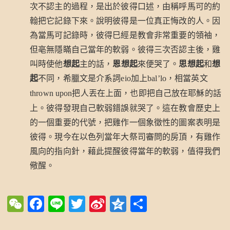
次不認主的過程，是出於彼得口述，由稱呼馬可的約
翰把它記錄下來。說明彼得是一位真正悔改的人。因
為當馬可記錄時，彼得巳經是教會非常重要的領袖，
但亳無隱瞞自己當年的軟弱。彼得三次否認主後，雞
叫時使他
想起
主的話，
恩想起
來便哭了。
思想起
和
想
起
不同，希臘文是介系詞
加上
，相當英文
eio
bal’lo
把人丟在上面，也即把自己放在耶穌的話
thrown upon
上。彼得發現自己軟弱錯誤就哭了。這在教會歷史上
的一個重要的代號，把雞作一個象徵性的圖案表明是
彼得。現今在以色列當年大祭司審問的房頂，有雞作
風向的指向針，藉此提醒彼得當年的軟弱，值得我們
儆醒。
WeChat
Facebook
Line
Twitter
Sina
Qzone
Share
Weibo