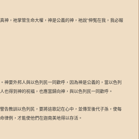
“
真神，祂掌管生命大權，神是公義的神，祂說
伸冤在我，我必報
。神要外邦人與以色列民一同歡呼，因為神是公義的，當以色列
邦人也得到神的祝福，也應當歸向神，與以色列民一同歡呼。
警告教訓以色列民，要將這歌記在心中，並傳至後代子孫，使每
命律例，才能使他們在迦南美地得以存活。