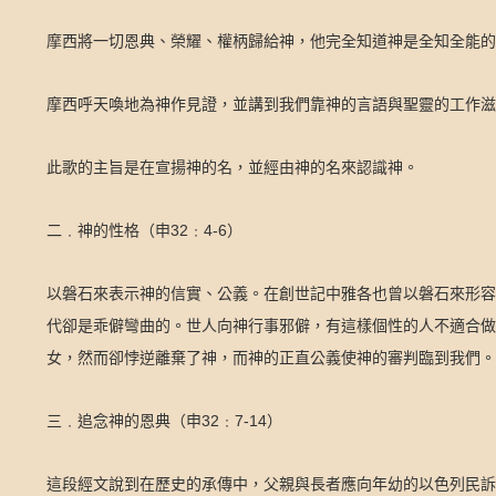
摩西將一切恩典、榮耀、權柄歸給神，他完全知道神是全知全能的
摩西呼天喚地為神作見證，並講到我們靠神的言語與聖靈的工作滋
此歌的主旨是在宣揚神的名，並經由神的名來認識神。
32
4-6
二﹒神的性格（申
﹕
）
以磐石來表示神的信實、公義。在創世記中雅各也曾以磐石來形容
代卻是乖僻彎曲的。世人向神行事邪僻，有這樣個性的人不適合做
女，然而卻悖逆離棄了神，而神的正直公義使神的審判臨到我們。
32
7-14
三﹒追念神的恩典（申
﹕
）
這段經文說到在歷史的承傳中，父親與長者應向年幼的以色列民訴