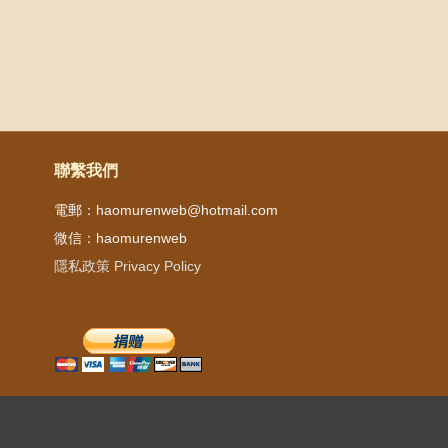
Weibo
Post navigation
聯繫我們
電郵：haomurenweb@hotmail.com
微信：haomurenweb
隱私政策 Privacy Policy
Copyright © 2020 好牧人事工 All Rights Reserved