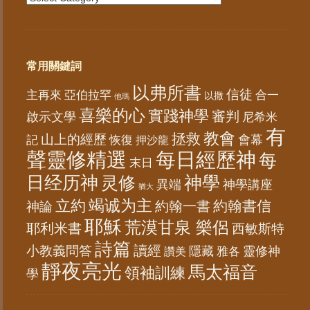
常用關鍵詞
以弗所書
信徒
亞伯拉罕
主再來
合一
以撒
他瑪
喜樂的心
實踐神學
審判
啟示文學
尼希米
有
教會
拯救
山上的經歷
會幕
記
恢復
押沙龍
聲靈修精選
每日經歷神
每
末日
日经历神
神學
灵修
異端
神學講座
猶大
竭诚为主
立約
約翰書信
神論
約翰一書
耶穌
荒漠甘泉 樂侶
耶利米書
西敏斯特
詩篇
讀經
小教義問答
隱藏
靈修神
雅各
讚美
靜夜亮光
馬太福音
領袖訓練
學