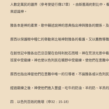
17
人數定萬民的疆界（參考使徒行傳
章）。由新舊兩約對比中，
來認識神。
雅各本是神的產業，歌中藉述說神的恩典指出神與雅各的關係，及
摩西以保護眼中瞳仁的舉動來比喻神對雅各的看護。又以鷹教導雛
在創世記中雅各出巴旦亞蘭在伯特利枕石而睡，神在荒涼光景中看
班家中受磨練。神也使以色列民在曠野中受磨練。使他們在患難中
摩西也指出神是他們在患難中唯一的引導者，不論雅各或以色列民
經過磨練之後，神使他們進入豐盛，吃牛的奶油、羊的奶、羊羔的
32
15-18
四﹒以色列百姓的敗壞（申
﹕
）