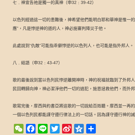
32
39-42
七﹒神宣告祂是獨一的真神（申
﹕
）
以色列經過這一切的患難後，神希望他們能明白耶和華神是惟一的
”
應
，凡是悖逆神的道的人，神必施審判降災于他。
“
”
此處說到
仇敵
可能指乖僻悖逆的以色列人，也可能是指外邦人。
32
43-47
八﹒結語（申
﹕
）
歌的最後說到當以色列民悖逆離開神時，神的祝福就臨到了外邦人
民回轉歸向神，神必潔淨他們一切的過犯，施恩拯救他們，而外
歌寫完後，摩西與約書亞將這歌的一切說給百姓聽。摩西並一再的
一個以色列民都能謹守遵行律法上的一切話。因為謹守遵行神的誡
WeChat
Facebook
Line
Twitter
Sina
Qzone
Share