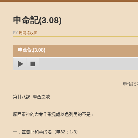
申命記(3.08)
BY
周同培牧師
申命記(3.08)
申命記 3
第廿八課
摩西之歌
摩西奉神的命令作歌見證以色列民的不是﹕
32
1-3
一﹒宣告耶和華的名（申
﹕
）