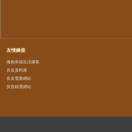
友情鍊接
擁抱幸福生活播客
良友資料庫
良友電臺網站
良院精選網站