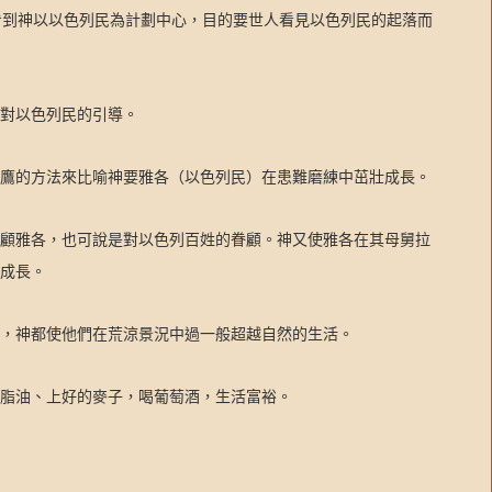
看到神以以色列民為計劃中心，目的要世人看見以色列民的起落而
對以色列民的引導。
鷹的方法來比喻神要雅各（以色列民）在患難磨練中茁壯成長。
顧雅各，也可說是對以色列百姓的眷顧。神又使雅各在其母舅拉
成長。
，神都使他們在荒涼景況中過一般超越自然的生活。
脂油、上好的麥子，喝葡萄酒，生活富裕。