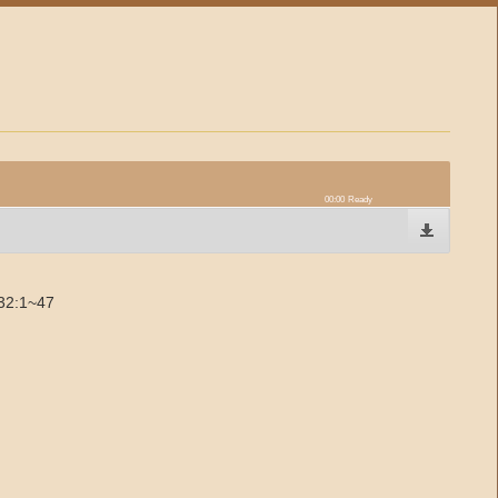
00:00
Ready
2:1~47