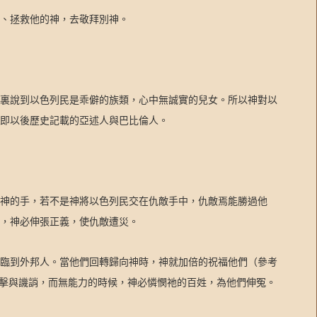
、拯救他的神，去敬拜別神。
裏說到以色列民是乖僻的族類，心中無誠實的兒女。所以神對以
即以後歷史記載的亞述人與巴比倫人。
神的手，若不是神將以色列民交在仇敵手中，仇敵焉能勝過他
，神必伸張正義，使仇敵遭災。
臨到外邦人。當他們回轉歸向神時，神就加倍的祝福他們（參考
擊與譏誚，而無能力的時候，神必憐憫祂的百姓，為他們伸冤。