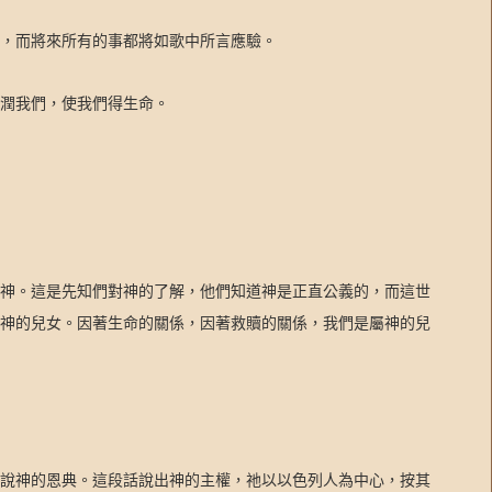
，而將來所有的事都將如歌中所言應驗。
潤我們，使我們得生命。
神。這是先知們對神的了解，他們知道神是正直公義的，而這世
神的兒女。因著生命的關係，因著救贖的關係，我們是屬神的兒
說神的恩典。這段話說出神的主權，祂以以色列人為中心，按其