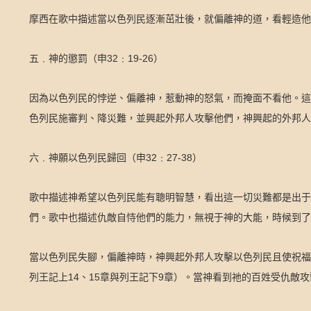
摩西在歌中描述當以色列民逐漸茁壯後，就偏離神的道，看輕造他
32
19-26
五﹒神的懲罰（申
﹕
）
因為以色列民的悖逆、偏離神，惹動神的怒氣，而掩面不看他。這
色列民施審判、降災難，並興起外邦人攻擊他們，神興起的外邦人
32
27-38
六﹒神願以色列民歸回（申
﹕
）
歌中描述神希望以色列民能有聰明智慧，看出這一切災難都是出于
們。歌中也描述仇敵自恃他們的能力，無視于神的大能，時候到了
當以色列民失腳，偏離神時，神興起外邦人攻擊以色列民且使祝福
14
15
9
列王記上
、
章與列王記下
章）。當神看到祂的百姓受仇敵攻