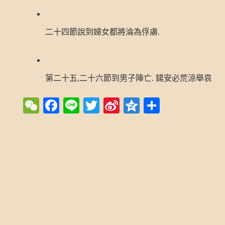
二十四節說到婦女都將淪為俘虜
.
第二十五
,
二十六節到男子陣亡
.
鍚安必荒涼舉哀
WeChat
Facebook
Line
Twitter
Sina
Qzone
Share
Weibo
Post navigation