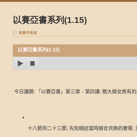
以賽亞書系列(1.15)
BY
朱樂平長老
以賽亞書系列(1.15)
今日講題
:
「以賽亞書」第三章
–
第四講
:
猶大婦女將有的
十八節到二十三節
,
先知細述當時婦女衣飾的奢華
,