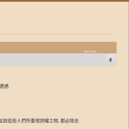
00:00
Ready
遭遇
並說這些人們所重視誇耀之物
,
都必除去