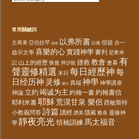
常用關鍵詞
以弗所書
信徒
亞伯拉罕
主再來
合一
以撒
他瑪
喜樂的心
實踐神學
審判
啟示文學
尼希米
有
教會
拯救
山上的經歷
會幕
記
恢復
押沙龍
聲靈修精選
每日經歷神
每
末日
日经历神
神學
灵修
異端
神學講座
猶大
竭诚为主
立約
約翰書信
神論
約翰一書
耶穌
荒漠甘泉 樂侶
耶利米書
西敏斯特
詩篇
讀經
小教義問答
隱藏
靈修神
雅各
讚美
靜夜亮光
馬太福音
領袖訓練
學