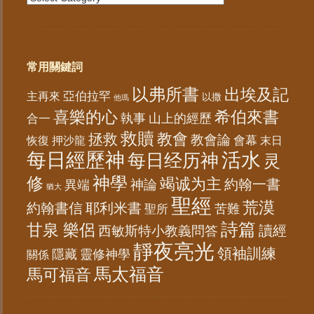
常用關鍵詞
以弗所書
出埃及記
亞伯拉罕
主再來
以撒
他瑪
喜樂的心
希伯來書
山上的經歷
執事
合一
救贖
教會
拯救
教會論
會幕
恢復
末日
押沙龍
每日經歷神
活水
每日经历神
灵
神學
修
竭诚为主
約翰一書
神論
異端
猶大
聖經
荒漠
約翰書信
耶利米書
苦難
聖所
詩篇
甘泉 樂侶
讀經
西敏斯特小教義問答
靜夜亮光
領袖訓練
隱藏
靈修神學
關係
馬太福音
馬可福音