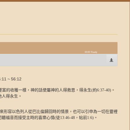
00:00
Ready
1 ~ 56:12
豐富的收穫一樣，神的話使屬神的人得救恩，得永生
(
約
6:37-40)
。
祂人得永生。
來形容以色列人從巴比倫歸回時的情景，也可以引申為一切在靈裡
初聽福音而接受主時的喜樂心情
(
徒
13:46-48
，帖前
1:6)
。