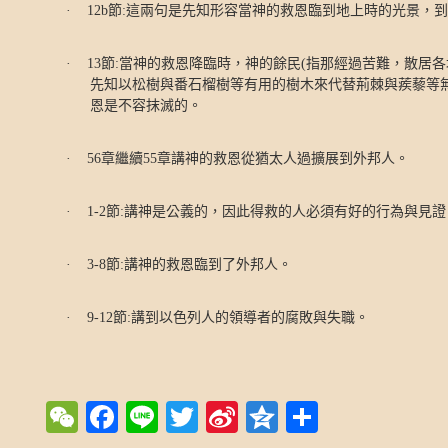
·
12b
節
:
這兩句是先知形容當神的救恩臨到地上時的光景，到
·
13
節
:
當神的救恩降臨時，神的餘民
(
指那經過苦難，散居各
先知以松樹與番石榴樹等有用的樹木來代替荊棘與蒺藜等
恩是不容抹滅的。
·
56
章繼續
55
章講神的救恩從猶太人過擴展到外邦人。
·
1-2
節
:
講神是公義的，因此得救的人必須有好的行為與見證
·
3-8
節
:
講神的救恩臨到了外邦人。
·
9-12
節
:
講到以色列人的領導者的腐敗與失職。
WeChat
Facebook
Line
Twitter
Sina
Qzone
Share