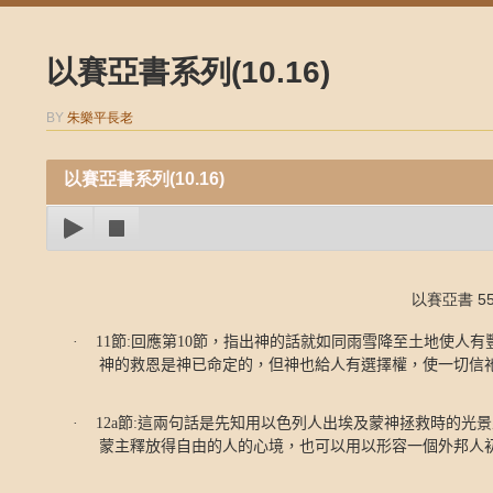
以賽亞書系列(10.16)
BY
朱樂平長老
以賽亞書系列(10.16)
以賽亞書 55:1
·
11
節
:
回應第
10
節，指出神的話就如同雨雪降至土地使人有
神的救恩是神已命定的，但神也給人有選擇權，使一切信
·
12a
節
:
這兩句話是先知用以色列人出埃及蒙神拯救時的光景
蒙主釋放得自由的人的心境，也可以用以形容一個外邦人