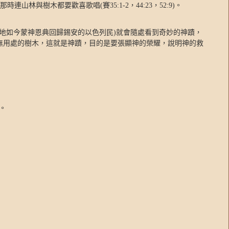
那時連山林與樹木都要歡喜歌唱
(
賽
35:1-2
，
44:23
，
52:9)
。
地如今蒙神恩典回歸錫安的以色列民
)
就會隨處看到奇妙的神蹟，
無用處的樹木，這就是神蹟，目的是要張顯神的榮耀，說明神的救
。