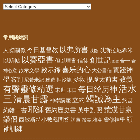
常用關鍵詞
以弗所書
今日基督教
人際關係
以斯拉尼希米
以撒
以賽亞書
創世記
以斯帖
但以理書
信徒
合一
合
受難
喜乐的心
啟示錄
實踐神
啟示文學
大公書信
神心意
教義
學
拯救
提摩太前書
審判
尼希米記
建造
押沙龍
活水
有聲靈修精選
每日经历神
末世
末日
三
清晨甘露
竭誠為主
立約
神學講座
約瑟
耶穌
荒漠甘泉
舊約歷史書
英中對照
約翰一書
樂侶
領
西敏斯特小教義問答
靈修神學
詞彙
雅各
讚美
袖訓練