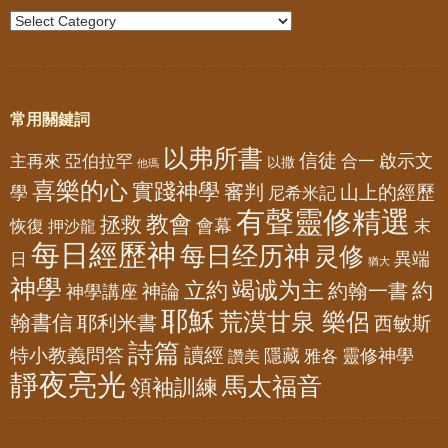
常用關鍵詞
以弗所書
信徒
亞伯拉罕
啟示文
主再來
合一
以撒
他瑪
喜樂的心
實踐神學
審判
山上的經歷
學
尼希米記
有聲靈修精選
教會
拯救
會幕
恢復
押沙龍
末
每日經歷神
每日经历神
灵修
異端
日
猶大
神學
竭诚为主
立約
約
神論
約翰一書
神學講座
耶穌
荒漠甘泉 樂侶
翰書信
耶利米書
西敏斯
詩篇
讀經
特小教義問答
隱藏
靈修神學
雅各
讚美
靜夜亮光
馬太福音
領袖訓練