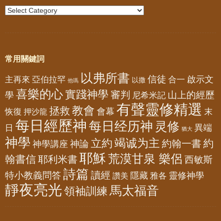
常用關鍵詞
以弗所書
信徒
亞伯拉罕
啟示文
主再來
合一
以撒
他瑪
喜樂的心
實踐神學
審判
山上的經歷
學
尼希米記
有聲靈修精選
教會
拯救
會幕
恢復
押沙龍
末
每日經歷神
每日经历神
灵修
異端
日
猶大
神學
竭诚为主
立約
約
神論
約翰一書
神學講座
耶穌
荒漠甘泉 樂侶
翰書信
耶利米書
西敏斯
詩篇
讀經
特小教義問答
隱藏
靈修神學
雅各
讚美
靜夜亮光
馬太福音
領袖訓練