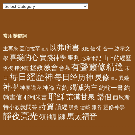
常用關鍵詞
以弗所書
信徒
亞伯拉罕
啟示文
主再來
合一
以撒
他瑪
喜樂的心
實踐神學
審判
山上的經歷
學
尼希米記
有聲靈修精選
教會
拯救
會幕
恢復
押沙龍
末
每日經歷神
每日经历神
灵修
異端
日
猶大
神學
竭诚为主
立約
約
神論
約翰一書
神學講座
耶穌
荒漠甘泉 樂侶
翰書信
耶利米書
西敏斯
詩篇
讀經
特小教義問答
隱藏
靈修神學
雅各
讚美
靜夜亮光
馬太福音
領袖訓練