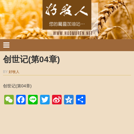
创世记(第04章)
BY
好牧人
创世记(第04章)
WeChat
Facebook
Line
Twitter
Sina
Qzone
Share
Weibo
Post navigation