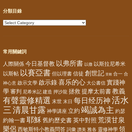
分類目錄
常用關鍵詞
以弗所書
今日基督教
人際關係
以斯拉尼希米
以撒
以賽亞書
創世記
以斯帖
但以理書
信徒
合一
合
受難
喜乐的心
啟示錄
實踐神
啟示文學
大公書信
神心意
教義
學
拯救
提摩太前書
審判
尼希米記
建造
押沙龍
活水
有聲靈修精選
每日经历神
末世
末日
三
清晨甘露
竭誠為主
立約
神學講座
約瑟
耶穌
荒漠甘泉
舊約歷史書
英中對照
約翰一書
樂侶
領
西敏斯特小教義問答
靈修神學
詞彙
雅各
讚美