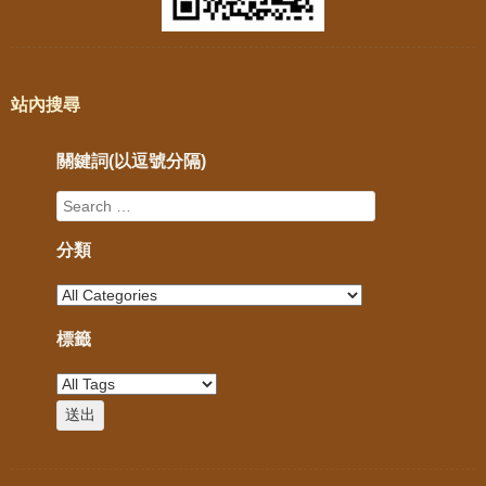
站內搜尋
關鍵詞(以逗號分隔)
分類
標籤