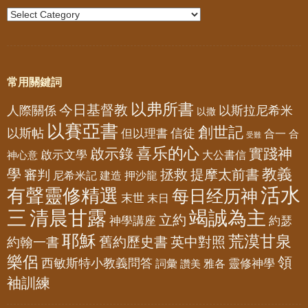
常用關鍵詞
以弗所書
今日基督教
人際關係
以斯拉尼希米
以撒
以賽亞書
創世記
以斯帖
但以理書
信徒
合一
合
受難
喜乐的心
啟示錄
實踐神
啟示文學
大公書信
神心意
教義
學
拯救
提摩太前書
審判
尼希米記
建造
押沙龍
活水
有聲靈修精選
每日经历神
末世
末日
三
清晨甘露
竭誠為主
立約
神學講座
約瑟
耶穌
荒漠甘泉
舊約歷史書
英中對照
約翰一書
樂侶
領
西敏斯特小教義問答
靈修神學
詞彙
雅各
讚美
袖訓練