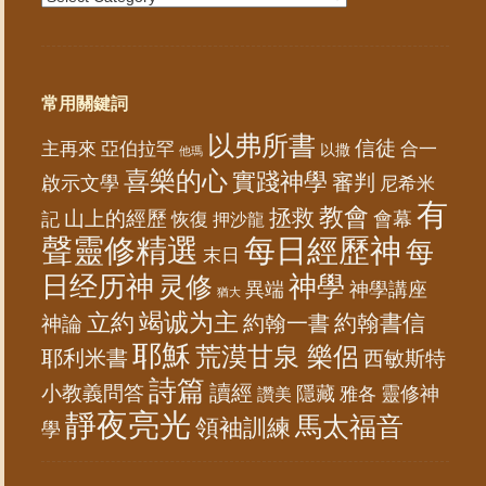
常用關鍵詞
以弗所書
信徒
亞伯拉罕
主再來
合一
以撒
他瑪
喜樂的心
實踐神學
審判
啟示文學
尼希米
有
教會
拯救
山上的經歷
會幕
記
恢復
押沙龍
聲靈修精選
每日經歷神
每
末日
日经历神
神學
灵修
異端
神學講座
猶大
竭诚为主
立約
約翰書信
神論
約翰一書
耶穌
荒漠甘泉 樂侶
耶利米書
西敏斯特
詩篇
讀經
小教義問答
隱藏
靈修神
雅各
讚美
靜夜亮光
馬太福音
領袖訓練
學