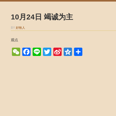
10月24日 竭诚为主
BY
好牧人
观点
WeChat
Facebook
Line
Twitter
Sina
Qzone
Share
Weibo
Post navigation