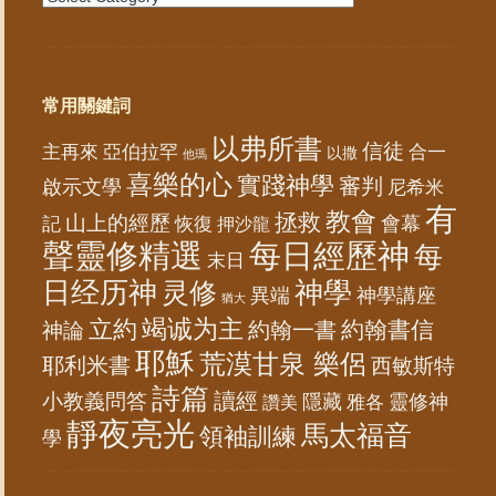
常用關鍵詞
以弗所書
信徒
亞伯拉罕
主再來
合一
以撒
他瑪
喜樂的心
實踐神學
審判
啟示文學
尼希米
有
教會
拯救
山上的經歷
會幕
記
恢復
押沙龍
聲靈修精選
每日經歷神
每
末日
日经历神
神學
灵修
異端
神學講座
猶大
竭诚为主
立約
約翰書信
神論
約翰一書
耶穌
荒漠甘泉 樂侶
耶利米書
西敏斯特
詩篇
讀經
小教義問答
隱藏
靈修神
雅各
讚美
靜夜亮光
馬太福音
領袖訓練
學