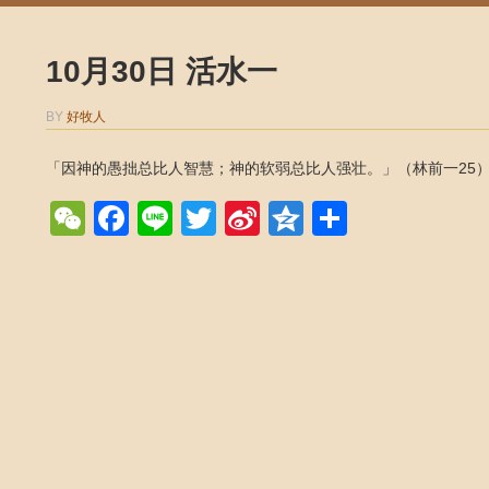
10月30日 活水一
BY
好牧人
「因神的愚拙总比人智慧；神的软弱总比人强壮。」（林前一25
WeChat
Facebook
Line
Twitter
Sina
Qzone
Share
Weibo
Post navigation