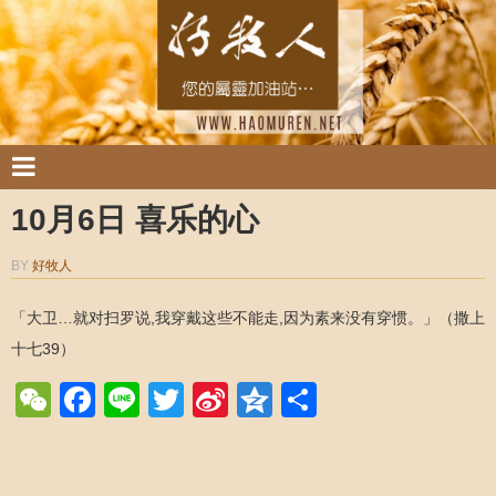
10月6日 喜乐的心
BY
好牧人
「大卫…就对扫罗说,我穿戴这些不能走,因为素来没有穿惯。」（撒上
十七39）
WeChat
Facebook
Line
Twitter
Sina
Qzone
Share
Weibo