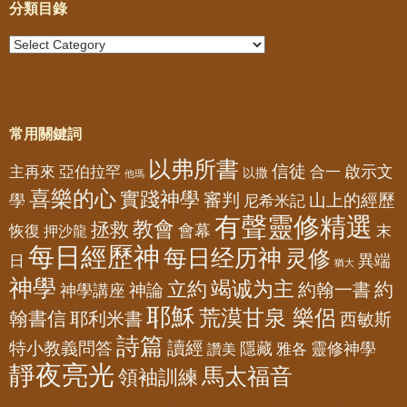
分類目錄
常用關鍵詞
以弗所書
信徒
亞伯拉罕
啟示文
主再來
合一
以撒
他瑪
喜樂的心
實踐神學
審判
山上的經歷
學
尼希米記
有聲靈修精選
教會
拯救
會幕
恢復
押沙龍
末
每日經歷神
每日经历神
灵修
異端
日
猶大
神學
竭诚为主
立約
約
神論
約翰一書
神學講座
耶穌
荒漠甘泉 樂侶
翰書信
耶利米書
西敏斯
詩篇
讀經
特小教義問答
隱藏
靈修神學
雅各
讚美
靜夜亮光
馬太福音
領袖訓練