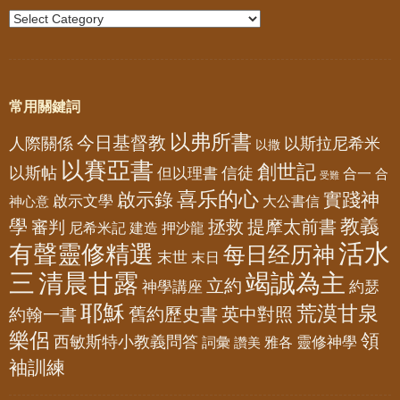
常用關鍵詞
以弗所書
今日基督教
人際關係
以斯拉尼希米
以撒
以賽亞書
創世記
以斯帖
但以理書
信徒
合一
合
受難
喜乐的心
啟示錄
實踐神
啟示文學
大公書信
神心意
教義
學
拯救
提摩太前書
審判
尼希米記
建造
押沙龍
活水
有聲靈修精選
每日经历神
末世
末日
三
清晨甘露
竭誠為主
立約
神學講座
約瑟
耶穌
荒漠甘泉
舊約歷史書
英中對照
約翰一書
樂侶
領
西敏斯特小教義問答
靈修神學
詞彙
雅各
讚美
袖訓練