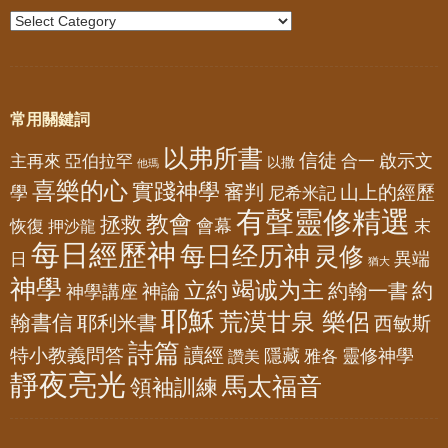
常用關鍵詞
以弗所書
信徒
亞伯拉罕
啟示文
主再來
合一
以撒
他瑪
喜樂的心
實踐神學
審判
山上的經歷
學
尼希米記
有聲靈修精選
教會
拯救
會幕
恢復
押沙龍
末
每日經歷神
每日经历神
灵修
異端
日
猶大
神學
竭诚为主
立約
約
神論
約翰一書
神學講座
耶穌
荒漠甘泉 樂侶
翰書信
耶利米書
西敏斯
詩篇
讀經
特小教義問答
隱藏
靈修神學
雅各
讚美
靜夜亮光
馬太福音
領袖訓練