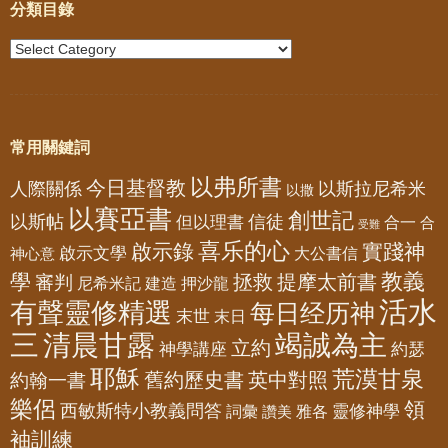
分類目錄
常用關鍵詞
以弗所書
今日基督教
人際關係
以斯拉尼希米
以撒
以賽亞書
創世記
以斯帖
但以理書
信徒
合一
合
受難
喜乐的心
啟示錄
實踐神
啟示文學
大公書信
神心意
教義
學
拯救
提摩太前書
審判
尼希米記
建造
押沙龍
活水
有聲靈修精選
每日经历神
末世
末日
三
清晨甘露
竭誠為主
立約
神學講座
約瑟
耶穌
荒漠甘泉
舊約歷史書
英中對照
約翰一書
樂侶
領
西敏斯特小教義問答
靈修神學
詞彙
雅各
讚美
袖訓練