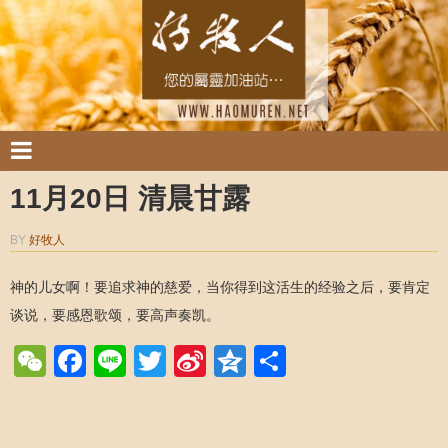
11月20日 清晨甘露
BY
好牧人
神的儿女啊！要追求神的慈爱，当你得到这活生的经验之后，要肯定
谈说，要感恩歌颂，要高声奏凯。
WeChat
Facebook
Line
Twitter
Sina
Qzone
Share
Weibo