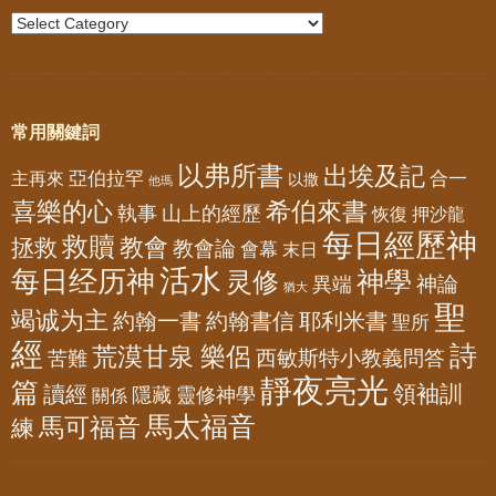
常用關鍵詞
以弗所書
出埃及記
亞伯拉罕
主再來
合一
以撒
他瑪
喜樂的心
希伯來書
山上的經歷
執事
恢復
押沙龍
每日經歷神
救贖
教會
拯救
教會論
會幕
末日
活水
每日经历神
神學
灵修
神論
異端
猶大
聖
竭诚为主
約翰一書
約翰書信
耶利米書
聖所
經
詩
荒漠甘泉 樂侶
西敏斯特小教義問答
苦難
靜夜亮光
篇
領袖訓
讀經
隱藏
靈修神學
關係
馬太福音
馬可福音
練