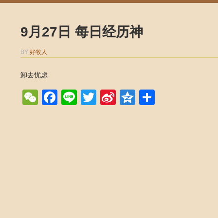
9月27日 每日经历神
BY
好牧人
卸去忧虑
WeChat
Facebook
Line
Twitter
Sina
Qzone
Share
Weibo
Post navigation