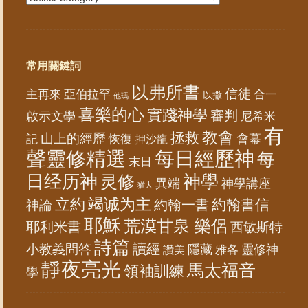
常用關鍵詞
以弗所書
信徒
亞伯拉罕
主再來
合一
以撒
他瑪
喜樂的心
實踐神學
審判
啟示文學
尼希米
有
教會
拯救
山上的經歷
會幕
記
恢復
押沙龍
聲靈修精選
每日經歷神
每
末日
日经历神
神學
灵修
異端
神學講座
猶大
竭诚为主
立約
約翰書信
神論
約翰一書
耶穌
荒漠甘泉 樂侶
耶利米書
西敏斯特
詩篇
讀經
小教義問答
隱藏
靈修神
雅各
讚美
靜夜亮光
馬太福音
領袖訓練
學