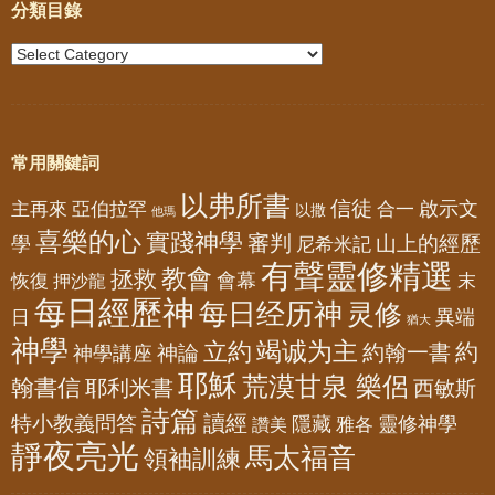
分類目錄
常用關鍵詞
以弗所書
信徒
亞伯拉罕
啟示文
主再來
合一
以撒
他瑪
喜樂的心
實踐神學
審判
山上的經歷
學
尼希米記
有聲靈修精選
教會
拯救
會幕
恢復
押沙龍
末
每日經歷神
每日经历神
灵修
異端
日
猶大
神學
竭诚为主
立約
約
神論
約翰一書
神學講座
耶穌
荒漠甘泉 樂侶
翰書信
耶利米書
西敏斯
詩篇
讀經
特小教義問答
隱藏
靈修神學
雅各
讚美
靜夜亮光
馬太福音
領袖訓練