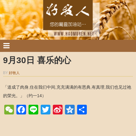
9月30日 喜乐的心
BY
好牧人
「道成了肉身,住在我们中间,充充满满的有恩典,有真理,我们也见过祂
的荣光。」（约一14）
WeChat
Facebook
Line
Twitter
Sina
Qzone
Share
Weibo