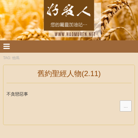
TAG:
他瑪
舊約聖經人物(2.11)
不貪戀惡事
…