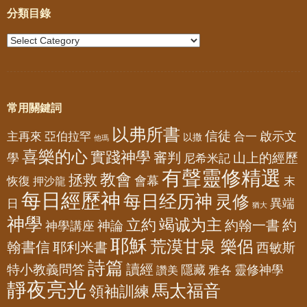
分類目錄
常用關鍵詞
以弗所書
信徒
亞伯拉罕
啟示文
主再來
合一
以撒
他瑪
喜樂的心
實踐神學
審判
山上的經歷
學
尼希米記
有聲靈修精選
教會
拯救
會幕
恢復
押沙龍
末
每日經歷神
每日经历神
灵修
異端
日
猶大
神學
竭诚为主
立約
約
神論
約翰一書
神學講座
耶穌
荒漠甘泉 樂侶
翰書信
耶利米書
西敏斯
詩篇
讀經
特小教義問答
隱藏
靈修神學
雅各
讚美
靜夜亮光
馬太福音
領袖訓練