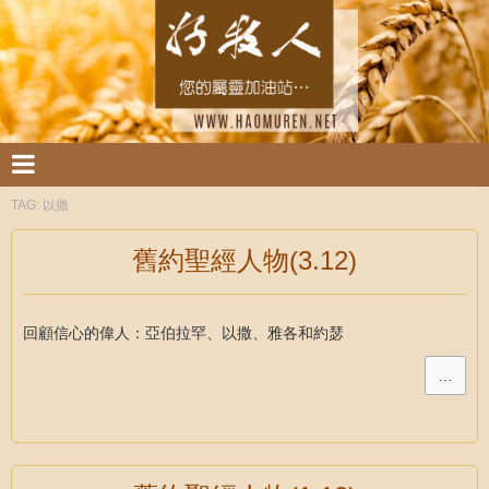
TAG:
以撒
舊約聖經人物(3.12)
回顧信心的偉人：亞伯拉罕、以撒、雅各和約瑟
…