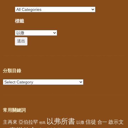
標籤
分類目錄
常用關鍵詞
以弗所書
信徒
亞伯拉罕
啟示文
主再來
合一
以撒
他瑪