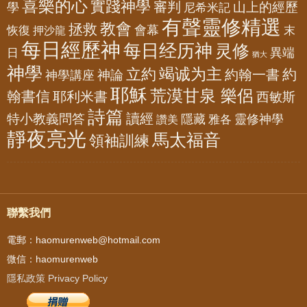
喜樂的心
實踐神學
審判
山上的經歷
學
尼希米記
有聲靈修精選
教會
拯救
會幕
恢復
押沙龍
末
每日經歷神
每日经历神
灵修
異端
日
猶大
神學
竭诚为主
立約
約
神論
約翰一書
神學講座
耶穌
荒漠甘泉 樂侶
翰書信
耶利米書
西敏斯
詩篇
讀經
特小教義問答
隱藏
靈修神學
雅各
讚美
靜夜亮光
馬太福音
領袖訓練
聯繫我們
電郵：haomurenweb@hotmail.com
微信：haomurenweb
隱私政策 Privacy Policy