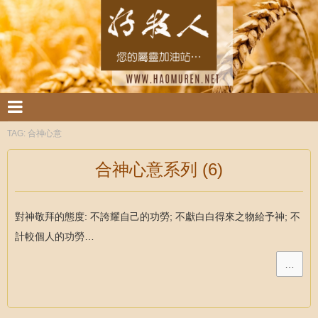
TAG:
合神心意
合神心意系列 (6)
對神敬拜的態度: 不誇耀自己的功勞; 不獻白白得來之物給予神; 不
計較個人的功勞…
…