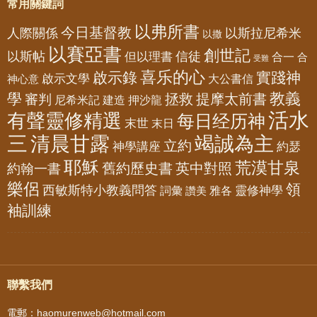
常用關鍵詞
以弗所書
今日基督教
人際關係
以斯拉尼希米
以撒
以賽亞書
創世記
以斯帖
但以理書
信徒
合一
合
受難
喜乐的心
啟示錄
實踐神
啟示文學
大公書信
神心意
教義
學
拯救
提摩太前書
審判
尼希米記
建造
押沙龍
活水
有聲靈修精選
每日经历神
末世
末日
三
清晨甘露
竭誠為主
立約
神學講座
約瑟
耶穌
荒漠甘泉
舊約歷史書
英中對照
約翰一書
樂侶
領
西敏斯特小教義問答
靈修神學
詞彙
雅各
讚美
袖訓練
聯繫我們
電郵：haomurenweb@hotmail.com