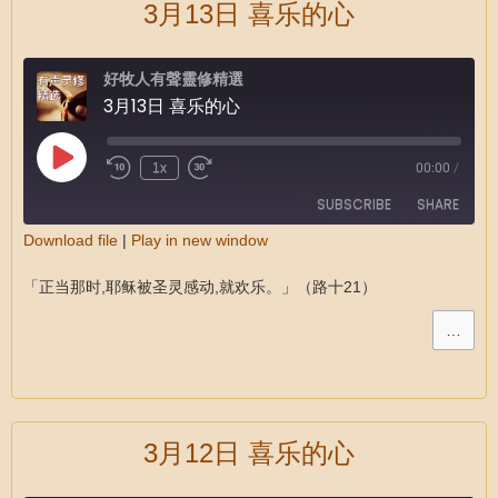
3月13日 喜乐的心
好牧人有聲靈修精選
3月13日 喜乐的心
1x
00:00
/
SUBSCRIBE
SHARE
Download file
|
Play in new window
SHARE
RSS FEED
「正当那时,耶稣被圣灵感动,就欢乐。」（路十21）
LINK
…
EMBED
3月12日 喜乐的心