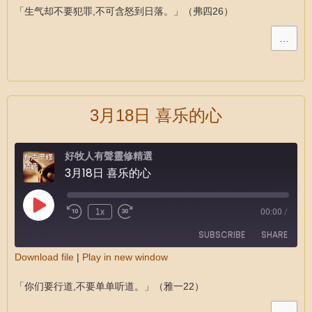
SHARE
RSS FEED
「生气却不要犯罪,不可含怒到日落。」（弗四26）
LINK
…
EMBED
3月18日 喜乐的心
好牧人有聲靈修精選
3月18日 喜乐的心
1x
00:00
/
SUBSCRIBE
SHARE
Download file
|
Play in new window
SHARE
RSS FEED
「你们要行道,不要单单听道。」（雅一22）
LINK