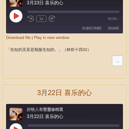
3月23日 喜乐的心
1x
00:00
/
SUBSCRIBE
SHARE
Download file
|
Play in new window
SHARE
RSS FEED
「先知的灵原是顺服先知的。」（林前十四32）
LINK
…
EMBED
3月22日 喜乐的心
好牧人有聲靈修精選
3月22日 喜乐的心