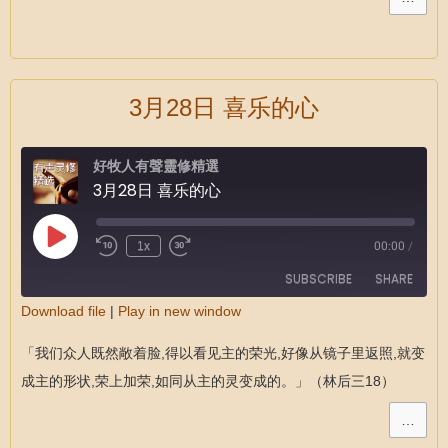
3月28日 喜乐的心
好牧人有聲靈修精選
3月28日 喜乐的心
1x
00:00
/
SUBSCRIBE
SHARE
Download file
|
Play in new window
SHARE
RSS FEED
「我们众人既然敞着脸,得以看见主的荣光,好像从镜子里返照,就变
LINK
成主的形状,荣上加荣,如同从主的灵变成的。」（林后三18）
EMBED
…