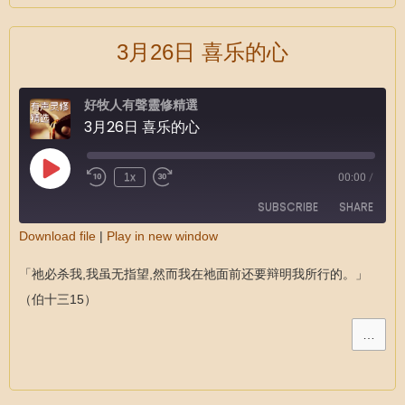
3月26日 喜乐的心
好牧人有聲靈修精選
3月26日 喜乐的心
1x
00:00
/
SUBSCRIBE
SHARE
Download file
|
Play in new window
SHARE
RSS FEED
「祂必杀我,我虽无指望,然而我在祂面前还要辩明我所行的。」
LINK
（伯十三15）
EMBED
…