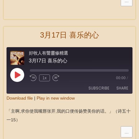
…
EMBED
3月17日 喜乐的心
好牧人有聲靈修精選
3月17日 喜乐的心
1x
00:00
/
SUBSCRIBE
SHARE
Download file
|
Play in new window
SHARE
RSS FEED
「主啊,求你使我嘴唇张开,我的口便传扬赞美你的话。」（诗五十
LINK
一15）
EMBED
…