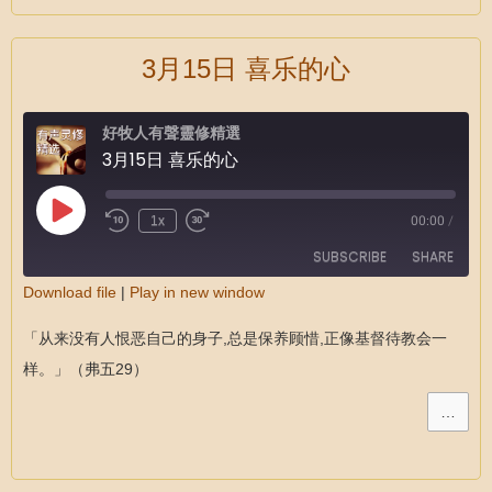
3月15日 喜乐的心
好牧人有聲靈修精選
3月15日 喜乐的心
1x
00:00
/
SUBSCRIBE
SHARE
Download file
|
Play in new window
SHARE
RSS FEED
「从来没有人恨恶自己的身子,总是保养顾惜,正像基督待教会一
LINK
样。」（弗五29）
EMBED
…