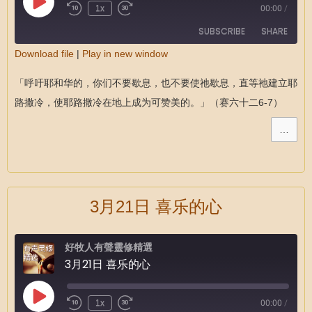
1x
00:00
/
SUBSCRIBE
SHARE
Download file
|
Play in new window
SHARE
RSS FEED
「呼吁耶和华的，你们不要歇息，也不要使祂歇息，直等祂建立耶
LINK
路撒冷，使耶路撒冷在地上成为可赞美的。」（赛六十二6-7）
EMBED
…
3月21日 喜乐的心
好牧人有聲靈修精選
3月21日 喜乐的心
1x
00:00
/