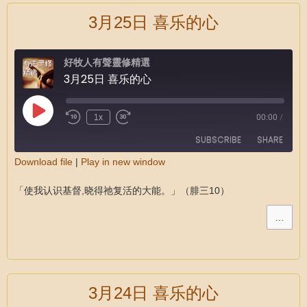
3月25日 喜乐的心
好牧人有聲靈修精選
3月25日 喜乐的心
1x
00:00
/
SUBSCRIBE
SHARE
Download file
|
Play in new window
SHARE
RSS FEED
「使我认识基督,晓得祂复活的大能。」（腓三10）
LINK
…
EMBED
3月24日 喜乐的心