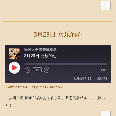
LINK
…
EMBED
3月29日 喜乐的心
好牧人有聲靈修精選
3月29日 喜乐的心
1x
00:00
/
SUBSCRIBE
SHARE
Download file
|
Play in new window
SHARE
RSS FEED
「人听了道,持守在诚实善良的心里,并且忍耐着结实。」（路八
LINK
15）
EMBED
…