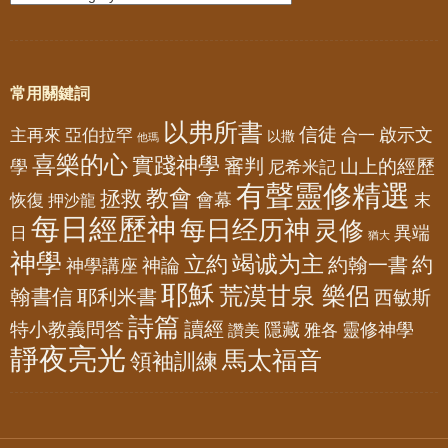
常用關鍵詞
以弗所書
信徒
亞伯拉罕
啟示文
主再來
合一
以撒
他瑪
喜樂的心
實踐神學
審判
山上的經歷
學
尼希米記
有聲靈修精選
教會
拯救
會幕
恢復
押沙龍
末
每日經歷神
每日经历神
灵修
異端
日
猶大
神學
竭诚为主
立約
約
神論
約翰一書
神學講座
耶穌
荒漠甘泉 樂侶
翰書信
耶利米書
西敏斯
詩篇
讀經
特小教義問答
隱藏
靈修神學
雅各
讚美
靜夜亮光
馬太福音
領袖訓練