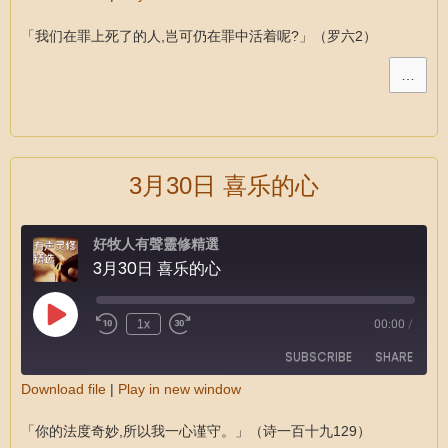
SHARE
RSS FEED
「我们在罪上死了的人,岂可仍在罪中活着呢?」（罗六2）
LINK
…
EMBED
3月30日 喜乐的心
好牧人有聲靈修精選
3月30日 喜乐的心
1x
00:00
/
SUBSCRIBE
SHARE
Download file
|
Play in new window
SHARE
RSS FEED
「你的法度奇妙,所以我一心谨守。」（诗一百十九129）