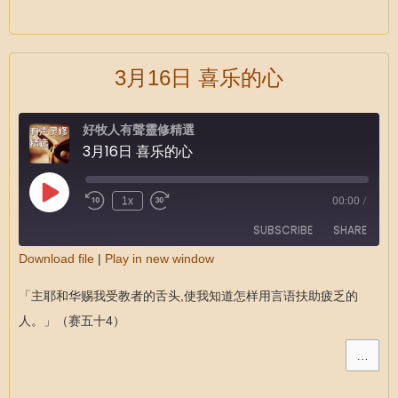
3月16日 喜乐的心
好牧人有聲靈修精選
3月16日 喜乐的心
1x
00:00
/
SUBSCRIBE
SHARE
Download file
|
Play in new window
SHARE
RSS FEED
「主耶和华赐我受教者的舌头,使我知道怎样用言语扶助疲乏的
LINK
人。」（赛五十4）
EMBED
…