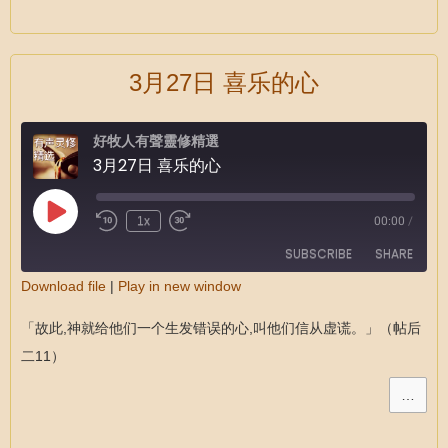
3月27日 喜乐的心
好牧人有聲靈修精選
3月27日 喜乐的心
1x
00:00
/
SUBSCRIBE
SHARE
Download file
|
Play in new window
SHARE
RSS FEED
「故此,神就给他们一个生发错误的心,叫他们信从虚谎。」（帖后
LINK
二11）
EMBED
…