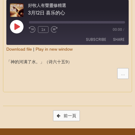
好牧人有聲靈修精選
3月12日 喜乐的心
1x
00:00
/
SUBSCRIBE
SHARE
Download file
|
Play in new window
SHARE
RSS FEED
「神的河满了水。」（诗六十五9）
LINK
…
EMBED
Post navigation
前一頁