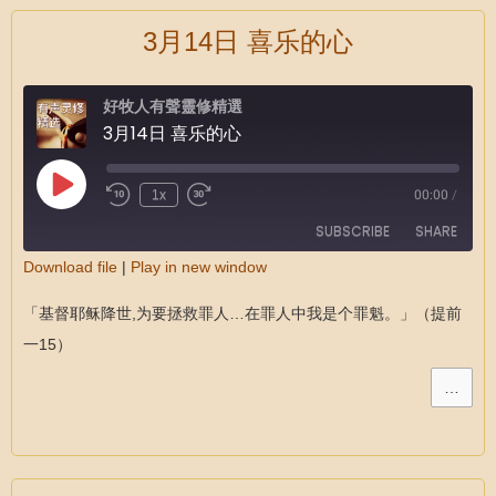
3月14日 喜乐的心
好牧人有聲靈修精選
3月14日 喜乐的心
1x
00:00
/
SUBSCRIBE
SHARE
Download file
|
Play in new window
SHARE
RSS FEED
「基督耶稣降世,为要拯救罪人…在罪人中我是个罪魁。」（提前
LINK
一15）
EMBED
…