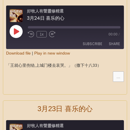
好牧人有聲靈修精選
3月24日 喜乐的心
1x
00:00
/
SUBSCRIBE
SHARE
Download file
|
Play in new window
SHARE
RSS FEED
「王就心里伤恸,上城门楼去哀哭。」（撒下十八33）
LINK
…
EMBED
3月23日 喜乐的心
好牧人有聲靈修精選