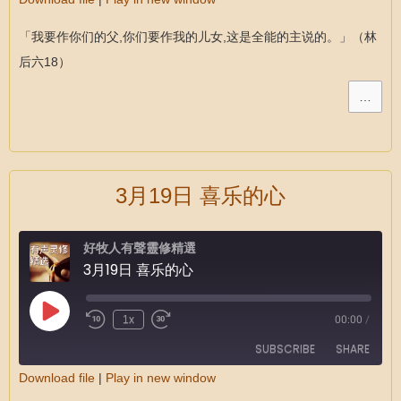
SHARE
RSS FEED
「我要作你们的父,你们要作我的儿女,这是全能的主说的。」（林
LINK
后六18）
EMBED
…
3月19日 喜乐的心
好牧人有聲靈修精選
3月19日 喜乐的心
1x
00:00
/
SUBSCRIBE
SHARE
Download file
|
Play in new window