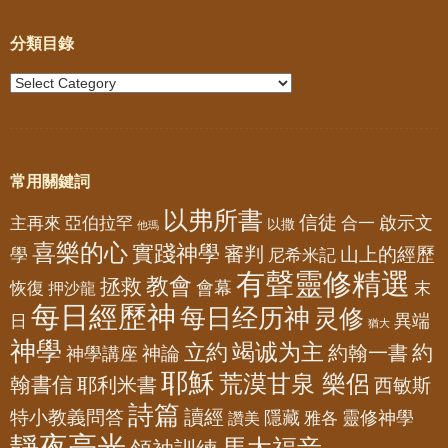
分類目錄
常用關鍵詞
以弗所書
信徒
亞伯拉罕
啟示文
主再來
合一
以撒
他瑪
喜樂的心
實踐神學
審判
山上的經歷
學
尼希米記
有聲靈修精選
教會
拯救
會幕
恢復
押沙龍
末
每日經歷神
每日经历神
灵修
異端
日
猶大
神學
竭诚为主
立約
約
神論
約翰一書
神學講座
耶穌
荒漠甘泉 樂侶
翰書信
耶利米書
西敏斯
詩篇
讀經
特小教義問答
隱藏
靈修神學
雅各
讚美
靜夜亮光
馬太福音