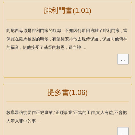
腓利門書(1.01)
阿尼西母原是腓利門家的奴隸 , 不知因何原因逃離了腓利門家 , 當
保羅在羅馬被囚的時候 , 有聖徒安排他去服侍保羅 , 保羅向他傳神
的福音 , 使他接受了基督的救恩 , 歸向神 …
…
提多書(1.06)
教導眾信徒要作正經事業,”正經事業”正當的工作,於人有益,不會把
人帶入罪中的事….
…