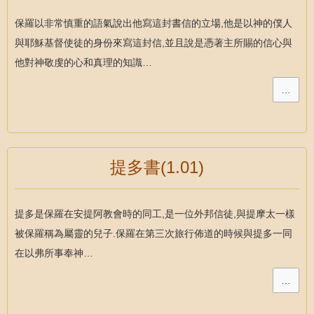
保羅以非常慎重的語氣說出他寫這封書信的立場,他是以神的僕人
與耶穌基督使徒的身份來寫這封信,並且說是憑著主所賜的信心與
他對神敬虔的心和真理的知識…
…
提多書(1.01)
提多是保羅在安提阿教會時的同工,是一位外邦信徒,與提摩太一樣
被保羅稱為屬靈的兒子.保羅在第三次旅行佈道的時候與提多一同
在以弗所事奉神…
…