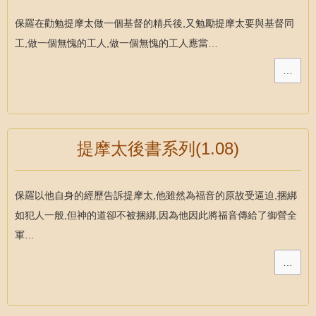
保羅在勸勉提摩太做一個基督的精兵後,又勉勵提摩太要與基督同
工,做一個無愧的工人,做一個無愧的工人應當…
…
提摩太後書系列(1.08)
保羅以他自身的經歷告訴提摩太,他雖然為福音的原故受逼迫,捆綁
如犯人一般,但神的道卻不被捆綁,因為他因此將福音傳給了御營全
軍…
…