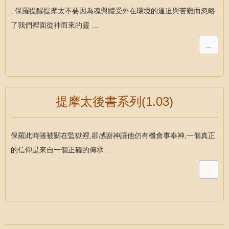
, 保羅提醒提摩太不要因為魂與體受外在環境的逼迫與苦難而忽略
了我們裡面從神而來的靈 …
…
提摩太後書系列(1.03)
保羅此時雖被關在監獄裡,卻感謝神讓他仍有機會事奉神,一個真正
的信仰是來自一個正確的傳承…
…