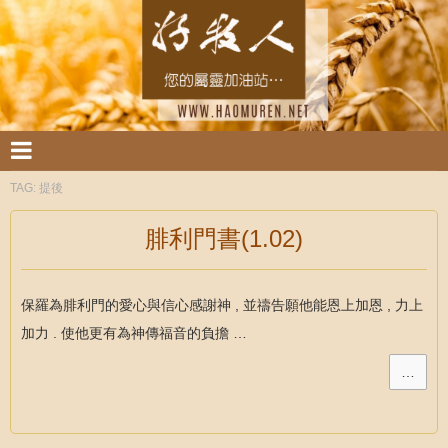
TAG:
提後
腓利門書(1.02)
保羅為腓利門的愛心與信心感謝神 , 並禱告願他能恩上加恩 , 力上
加力 . 使他更有為神傳福音的負擔 …
…