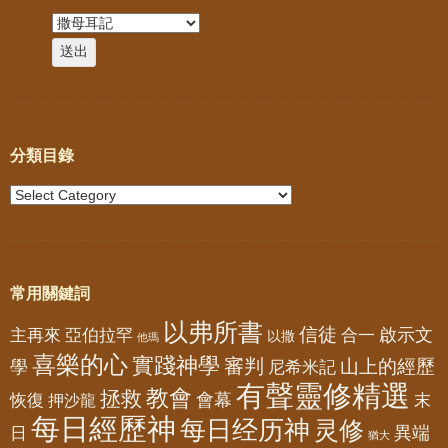
分類目錄
常用關鍵詞
以弗所書
信徒
亞伯拉罕
啟示文
主再來
合一
以撒
他瑪
喜樂的心
實踐神學
審判
山上的經歷
學
尼希米記
有聲靈修精選
教會
拯救
會幕
恢復
押沙龍
末
每日經歷神
每日经历神
灵修
異端
日
猶大