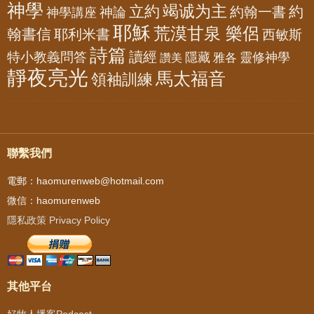
神學
竭诚为主
立約
約
神論
約翰一書
神學講座
耶穌
荒漠甘泉 樂侶
翰書信
耶利米書
西敏斯
詩篇
讀經
特小教義問答
隱藏
靈修神學
雅各
讚美
靜夜亮光
馬太福音
領袖訓練
聯繫我們
電郵：haomurenweb@hotmail.com
微信：haomurenweb
隱私政策 Privacy Policy
其他平台
好牧人播客Podcast