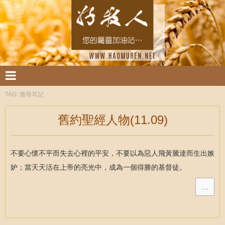
TAG:
撒母耳記
舊約聖經人物(11.09)
不要心懷不平而失去心裡的平安，不要以為惡人飛黃騰達而生出嫉
妒；當天天活在上帝的亮光中，成為一個得勝的基督徒。
…