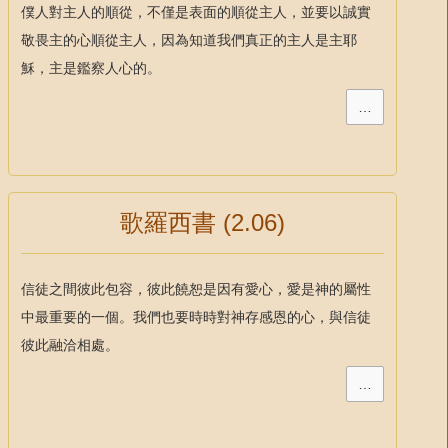
僕人對主人的順從，不僅是表面的順從主人，並要以誠實
敬畏主的心順從主人，因為知道我們真正的主人是主耶
穌，主是鑑察人心的。
…
歌羅西書 (2.06)
信徒之間彼此包容，彼此饒恕是因有愛心，愛是神的屬性
中最重要的一個。我們也要時時對神存感恩的心，與信徒
彼此融洽相處。
…