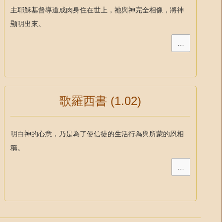
主耶穌基督導道成肉身住在世上，祂與神完全相像，將神
顯明出來。
…
歌羅西書 (1.02)
明白神的心意，乃是為了使信徒的生活行為與所蒙的恩相
稱。
…