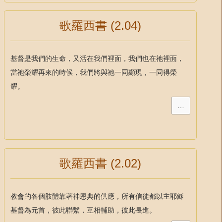
歌羅西書 (2.04)
基督是我們的生命，又活在我們裡面，我們也在祂裡面，
當祂榮耀再來的時候，我們將與祂一同顯現，一同得榮
耀。
…
歌羅西書 (2.02)
教會的各個肢體靠著神恩典的供應，所有信徒都以主耶穌
基督為元首，彼此聯繫，互相輔助，彼此長進。