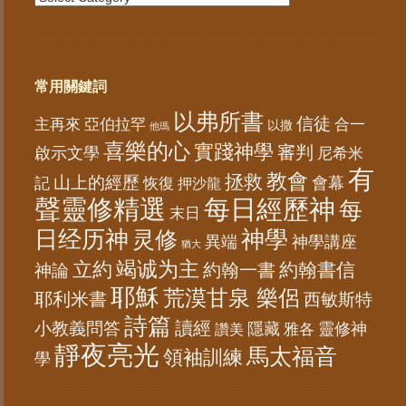
常用關鍵詞
以弗所書
信徒
亞伯拉罕
主再來
合一
以撒
他瑪
喜樂的心
實踐神學
審判
啟示文學
尼希米
有
教會
拯救
山上的經歷
會幕
記
恢復
押沙龍
聲靈修精選
每日經歷神
每
末日
日经历神
神學
灵修
異端
神學講座
猶大
竭诚为主
立約
約翰書信
神論
約翰一書
耶穌
荒漠甘泉 樂侶
耶利米書
西敏斯特
詩篇
讀經
小教義問答
隱藏
靈修神
雅各
讚美
靜夜亮光
馬太福音
領袖訓練
學