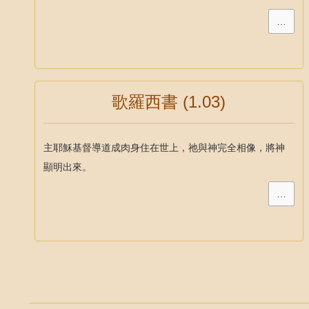
…
歌羅西書 (1.03)
主耶穌基督導道成肉身住在世上，祂與神完全相像，將神
顯明出來。
…