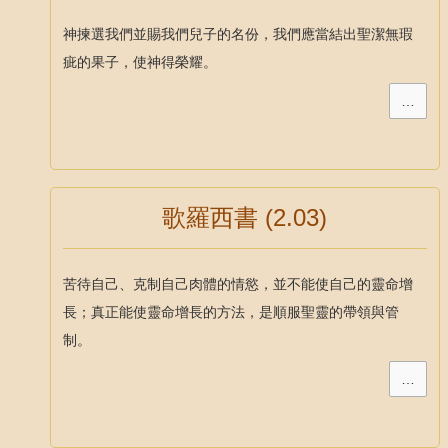
神揀選我們並賜我們兒子的名份，我們應當結出聖潔無瑕
疵的果子，使神得榮耀。
…
歌羅西書 (2.03)
苦待自己、克制自己肉體的情慾，並不能使自己的靈命增
長；真正能使靈命增長的方法，是順服聖靈的帶領與管
制。
…