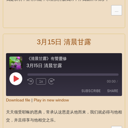
LINK
…
EMBED
3月15日 清晨甘露
《清晨甘露》有聲靈修
3月15日 清晨甘露
1x
00:00
/
SUBSCRIBE
SHARE
Download file
|
Play in new window
SHARE
RSS FEED
天天领受耶稣的恩典，常承认这恩是从他而来，我们就必得与他相
LINK
交，并且得享与他相交之乐。