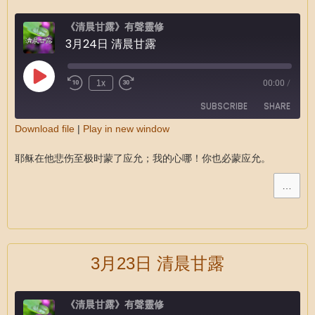
《清晨甘露》有聲靈修
3月24日 清晨甘露
1x
00:00
/
SUBSCRIBE
SHARE
Download file
|
Play in new window
SHARE
RSS FEED
耶稣在他悲伤至极时蒙了应允；我的心哪！你也必蒙应允。
LINK
…
EMBED
3月23日 清晨甘露
《清晨甘露》有聲靈修