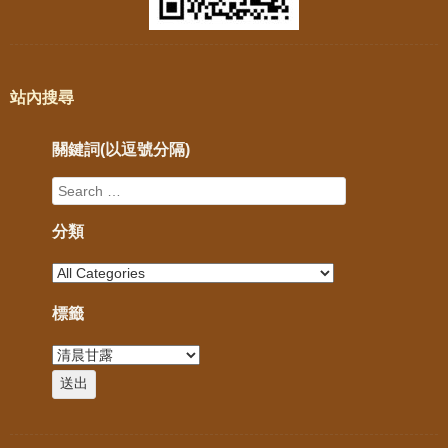
站內搜尋
關鍵詞(以逗號分隔)
分類
標籤