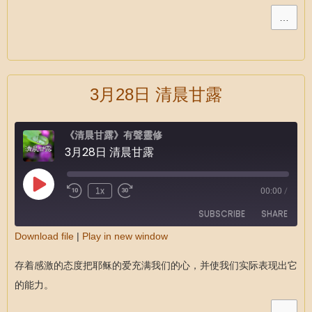
LINK
…
EMBED
3月28日 清晨甘露
《清晨甘露》有聲靈修
3月28日 清晨甘露
1x
00:00
/
SUBSCRIBE
SHARE
Download file
|
Play in new window
SHARE
RSS FEED
存着感激的态度把耶稣的爱充满我们的心，并使我们实际表现出它
LINK
的能力。