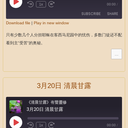
1x
00:00
/
SUBSCRIBE
SHARE
Download file
|
Play in new window
SHARE
RSS FEED
只有少数几个人分担耶稣在客西马尼园中的忧伤，多数门徒还不配
LINK
看到主“受苦”的奥秘。
EMBED
…
3月20日 清晨甘露
《清晨甘露》有聲靈修
3月20日 清晨甘露
1x
00:00
/