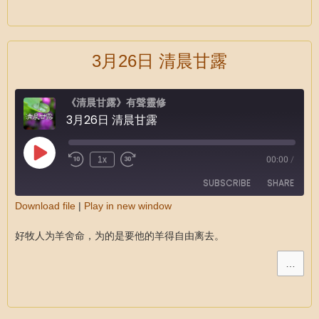
3月26日 清晨甘露
《清晨甘露》有聲靈修
3月26日 清晨甘露
1x
00:00
/
SUBSCRIBE
SHARE
Download file
|
Play in new window
SHARE
RSS FEED
好牧人为羊舍命，为的是要他的羊得自由离去。
LINK
…
EMBED