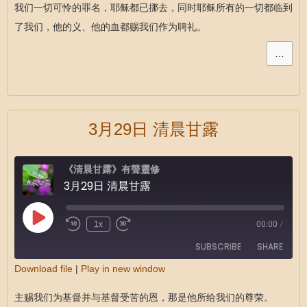
RSS FEED
我们一切可怜的罪名，耶稣都已挪去，同时耶稣所有的一切都临到
LINK
了我们，他的义、他的血都赐我们作为聘礼。
EMBED
…
3月29日 清晨甘露
《清晨甘露》有聲靈修
3月29日 清晨甘露
1x
00:00
/
SUBSCRIBE
SHARE
Download file
|
Play in new window
SHARE
RSS FEED
主赐我们为基督并与基督受苦的恩，那是他所给我们的尊荣。