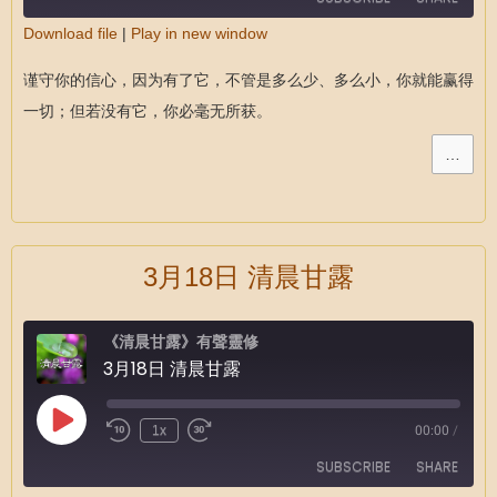
Download file
|
Play in new window
SHARE
RSS FEED
谨守你的信心，因为有了它，不管是多么少、多么小，你就能赢得
LINK
一切；但若没有它，你必毫无所获。
EMBED
…
3月18日 清晨甘露
《清晨甘露》有聲靈修
3月18日 清晨甘露
1x
00:00
/
SUBSCRIBE
SHARE