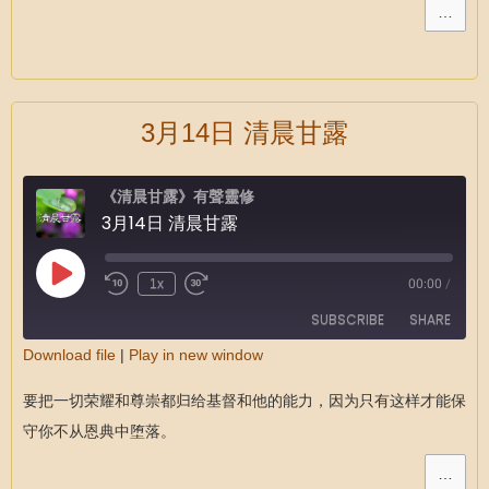
EMBED
…
3月14日 清晨甘露
《清晨甘露》有聲靈修
3月14日 清晨甘露
1x
00:00
/
SUBSCRIBE
SHARE
Download file
|
Play in new window
SHARE
RSS FEED
要把一切荣耀和尊崇都归给基督和他的能力，因为只有这样才能保
LINK
守你不从恩典中堕落。
EMBED
…