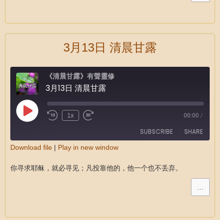
3月13日 清晨甘露
《清晨甘露》有聲靈修
3月13日 清晨甘露
1x
00:00
/
SUBSCRIBE
SHARE
Download file
|
Play in new window
SHARE
RSS FEED
你寻求耶稣，就必寻见；凡投靠他的，他一个也不丢弃。
LINK
…
EMBED