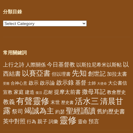
分類目錄
常用關鍵詞
以
今日基督教
上行之詩
以斯拉尼希米以斯帖
人際關係
先知
以賽亞書
西結書
創世記
加拉太書
但以理書
啟示錄
基督
啟示
啟示論
大公書信
合神心意
士師
受難
大使命
撒母耳記
提摩太前書
家庭
宣教
建造
忍耐
教會歷史
復活
有聲靈修
活水三
清晨甘
教義
末世
歷史書
露
竭誠為主
聖經誦讀
祭司
舊約歷史書
約瑟
靈修
英中對照
預言
親子
靈命
行為
詞彙