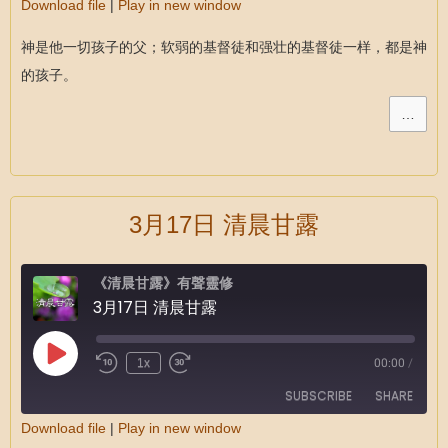
Download file
|
Play in new window
SHARE
RSS FEED
神是他一切孩子的父；软弱的基督徒和强壮的基督徒一样，都是神
LINK
的孩子。
EMBED
…
3月17日 清晨甘露
《清晨甘露》有聲靈修
3月17日 清晨甘露
1x
00:00
/
SUBSCRIBE
SHARE
Download file
|
Play in new window