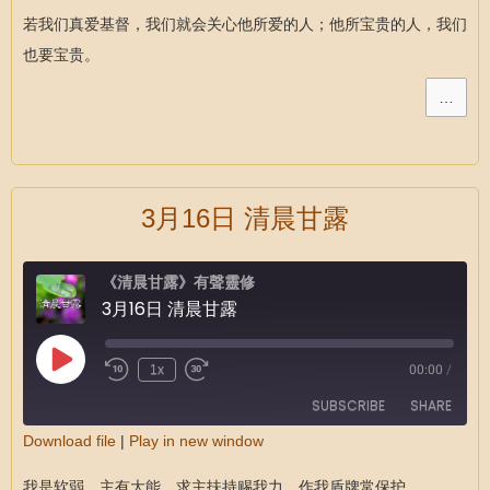
SHARE
RSS FEED
若我们真爱基督，我们就会关心他所爱的人；他所宝贵的人，我们
LINK
也要宝贵。
EMBED
…
3月16日 清晨甘露
《清晨甘露》有聲靈修
3月16日 清晨甘露
1x
00:00
/
SUBSCRIBE
SHARE
Download file
|
Play in new window
SHARE
RSS FEED
我是软弱，主有大能，求主扶持赐我力，作我盾牌常保护。