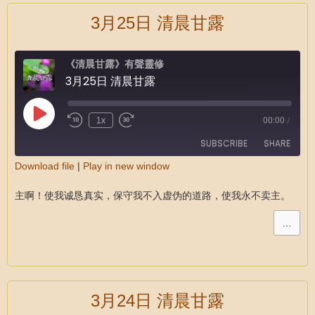
3月25日 清晨甘露
《清晨甘露》有聲靈修
3月25日 清晨甘露
1x
00:00
/
SUBSCRIBE
SHARE
Download file
|
Play in new window
SHARE
RSS FEED
主啊！使我诚恳真实，保守我不入虚伪的道路，使我永不卖主。
LINK
…
EMBED
3月24日 清晨甘露