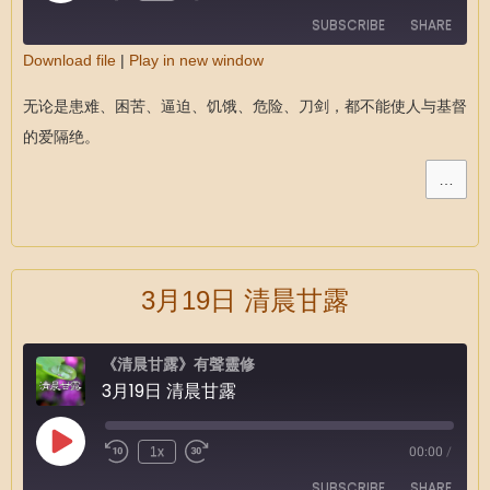
SUBSCRIBE
SHARE
Download file
|
Play in new window
SHARE
RSS FEED
无论是患难、困苦、逼迫、饥饿、危险、刀剑，都不能使人与基督
LINK
的爱隔绝。
EMBED
…
3月19日 清晨甘露
《清晨甘露》有聲靈修
3月19日 清晨甘露
1x
00:00
/
SUBSCRIBE
SHARE