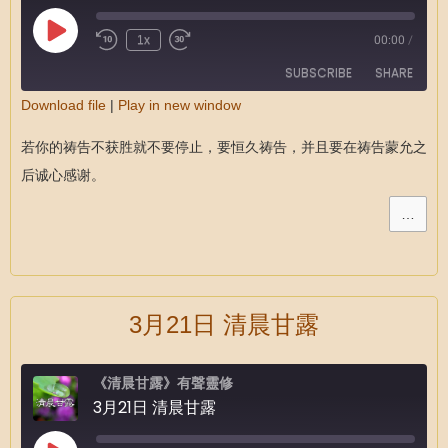
1x
00:00
/
SUBSCRIBE
SHARE
Download file
|
Play in new window
SHARE
RSS FEED
若你的祷告不获胜就不要停止，要恒久祷告，并且要在祷告蒙允之
LINK
后诚心感谢。
EMBED
…
3月21日 清晨甘露
《清晨甘露》有聲靈修
3月21日 清晨甘露