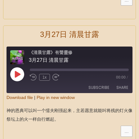
EMBED
…
3月27日 清晨甘露
《清晨甘露》有聲靈修
3月27日 清晨甘露
1x
00:00
/
SUBSCRIBE
SHARE
Download file
|
Play in new window
SHARE
RSS FEED
神的恩典可以叫一个懦夫刚强起来，主若愿意就能叫将残的灯火像
LINK
祭坛上的火一样自行燃起。
EMBED
…