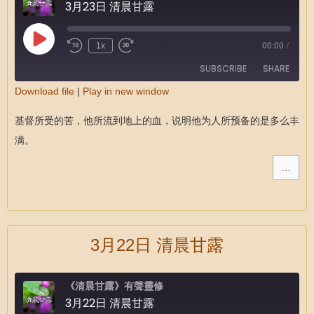
3月23日 清晨甘露
1x
00:00
/
SUBSCRIBE
SHARE
Download file
|
Play in new window
SHARE
RSS FEED
基督所受的苦，他所流到地上的血，说明他为人所预备的是多么丰
LINK
满。
EMBED
…
3月22日 清晨甘露
《清晨甘露》有聲靈修
3月22日 清晨甘露