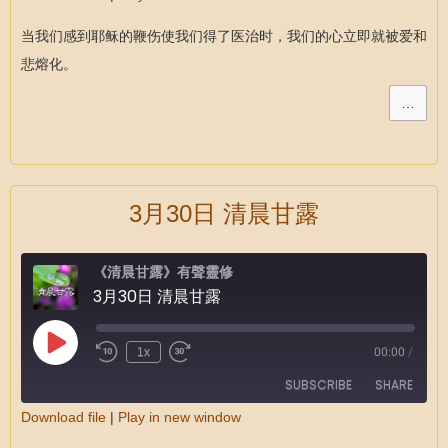
SHARE
RSS FEED
当我们感到耶稣的鞭伤使我们得了医治时，我们的心立即就被爱和
LINK
悲熔化。
EMBED
…
3月30日 清晨甘露
《清晨甘露》有聲靈修
3月30日 清晨甘露
1x
00:00
/
SUBSCRIBE
SHARE
Download file
|
Play in new window
SHARE