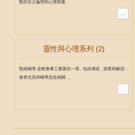
類存在之倫理和心理因素…
…
靈性與心理系列 (2)
聖經輔導 是教會事工重要的一環 , 包括傳道 , 授業和解惑 ;
後者尤其與輔導息息相關 …
…