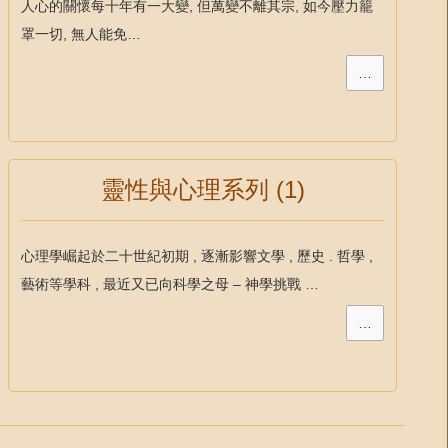
人心的關懷每十年有一大變, 但萬變不離其宗, 如今壓力籠
罩一切, 無人能免…
…
靈性與心理系列 (1)
心理學崛起於二十世紀初期 , 逐漸影響文學 , 歷史 . 哲學 ,
藝術等學科 , 最近又已向科學之母 – 神學挑戰 …
…