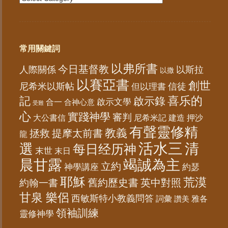
常用關鍵詞
以弗所書
今日基督教
人際關係
以斯拉
以撒
以賽亞書
創世
尼希米以斯帖
但以理書
信徒
記
喜乐的
啟示錄
啟示文學
合一
合神心意
受難
心
實踐神學
審判
大公書信
尼希米記
建造
押沙
有聲靈修精
教義
拯救
提摩太前書
龍
活水三
選
清
每日经历神
末世
末日
晨甘露
竭誠為主
立約
神學講座
約瑟
耶穌
荒漠
舊約歷史書
英中對照
約翰一書
甘泉 樂侶
西敏斯特小教義問答
詞彙
雅各
讚美
領袖訓練
靈修神學