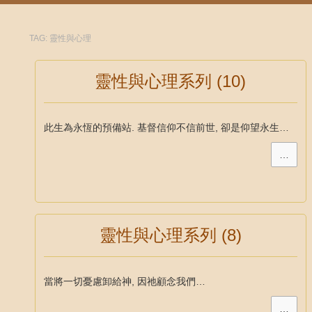
TAG:
靈性與心理
靈性與心理系列 (10)
此生為永恆的預備站. 基督信仰不信前世, 卻是仰望永生…
…
靈性與心理系列 (8)
當將一切憂慮卸給神, 因祂顧念我們…
…