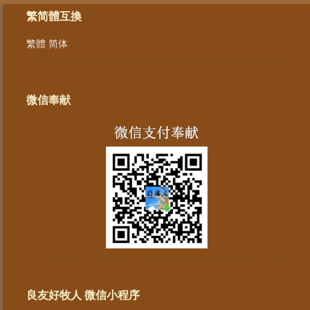
繁简體互換
繁體
简体
微信奉献
良友好牧人 微信小程序