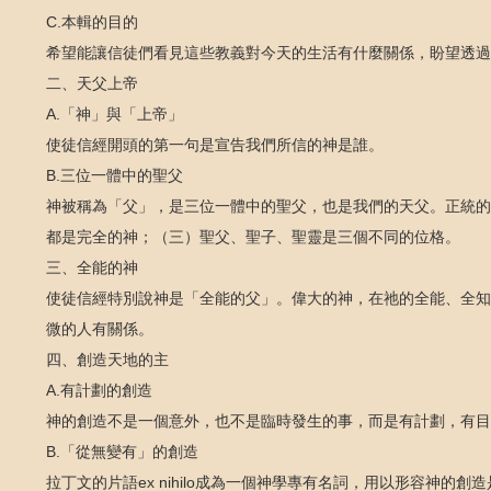
C.本輯的目的
希望能讓信徒們看見這些教義對今天的生活有什麼關係，盼望透過
二、天父上帝
A.「神」與「上帝」
使徒信經開頭的第一句是宣告我們所信的神是誰。
B.三位一體中的聖父
神被稱為「父」，是三位一體中的聖父，也是我們的天父。正統的
都是完全的神；（三）聖父、聖子、聖靈是三個不同的位格。
三、全能的神
使徒信經特別說神是「全能的父」。偉大的神，在祂的全能、全知
微的人有關係。
四、創造天地的主
A.有計劃的創造
神的創造不是一個意外，也不是臨時發生的事，而是有計劃，有目
B.「從無變有」的創造
拉丁文的片語ex nihilo成為一個神學專有名詞，用以形容神的創