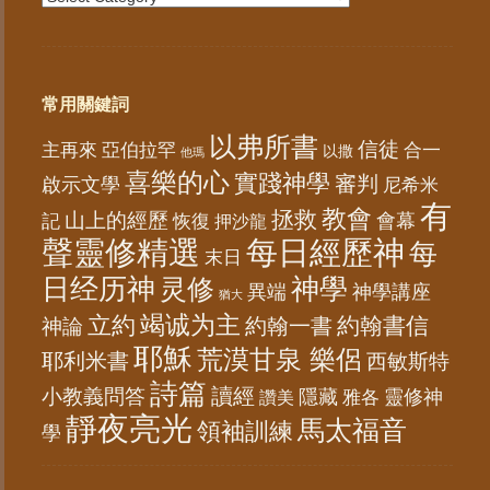
常用關鍵詞
以弗所書
信徒
亞伯拉罕
主再來
合一
以撒
他瑪
喜樂的心
實踐神學
審判
啟示文學
尼希米
有
教會
拯救
山上的經歷
會幕
記
恢復
押沙龍
聲靈修精選
每日經歷神
每
末日
日经历神
神學
灵修
異端
神學講座
猶大
竭诚为主
立約
約翰書信
神論
約翰一書
耶穌
荒漠甘泉 樂侶
耶利米書
西敏斯特
詩篇
讀經
小教義問答
隱藏
靈修神
雅各
讚美
靜夜亮光
馬太福音
領袖訓練
學