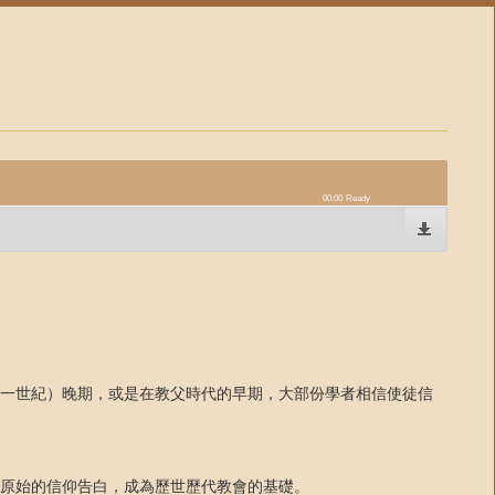
00:00
Ready
一世紀）晚期，或是在教父時代的早期，大部份學者相信使徒信
原始的信仰告白，成為歷世歷代教會的基礎。