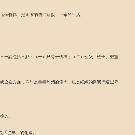
這個特輯，把正確的信仰連接上正確的生活。
三一論包括三點：（一）只有一個神；（二）聖父、聖子、聖靈
或全在方面，不只是轟轟烈烈的偉大，也是細緻的與我們這些卑
標的。
造是「從無」的創造。