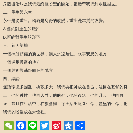
身體復活只是我們最終極盼望的開始，復活帶我們到永世裡去。
二、重生與永生
永生是從重生。稱義是身份的改變，重生是本質的改變。
A.舊約對重生的應許
B.新約對重生的形容
三、新天新地
一個神所預備的新世界，讓人永遠居住、永享安息的地方
一個滿足豐富的地方
一個與神與基督同在的地方
四、結論
無論環境多困難，挑戰多大，我們要把神放在首位，注目在基督的身
上，他的神性，他的人性，他的死，他的復活，他的升天，他的再
來；並且在生活中，在教會裡，每天活出這新生命，豐盛的生命，把
我們的盼望放在永恆裡。
WeChat
Facebook
Line
Twitter
Sina
Qzone
Share