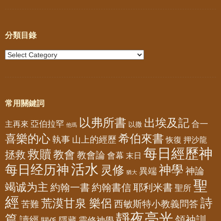
分類目錄
常用關鍵詞
以弗所書
出埃及記
亞伯拉罕
主再來
合一
以撒
他瑪
喜樂的心
希伯來書
山上的經歷
執事
恢復
押沙龍
每日經歷神
救贖
教會
拯救
教會論
會幕
末日
活水
每日经历神
神學
灵修
神論
異端
猶大
聖
竭诚为主
約翰一書
約翰書信
耶利米書
聖所
經
詩
荒漠甘泉 樂侶
西敏斯特小教義問答
苦難
靜夜亮光
篇
領袖訓
讀經
隱藏
靈修神學
關係