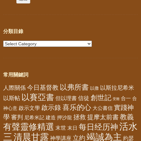
分類目錄
常用關鍵詞
以弗所書
今日基督教
人際關係
以斯拉尼希米
以撒
以賽亞書
創世記
以斯帖
但以理書
信徒
合一
合
受難
喜乐的心
啟示錄
實踐神
啟示文學
大公書信
神心意
教義
學
拯救
提摩太前書
審判
尼希米記
建造
押沙龍
活水
有聲靈修精選
每日经历神
末世
末日
三
清晨甘露
竭誠為主
立約
神學講座
約瑟