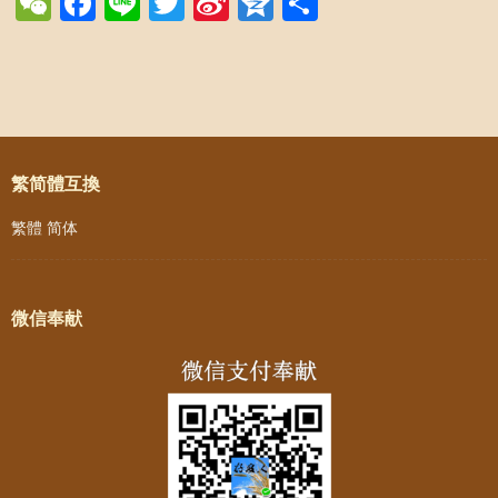
WeChat
Facebook
Line
Twitter
Sina
Qzone
Share
Weibo
Post navigation
繁简體互換
繁體
简体
微信奉献