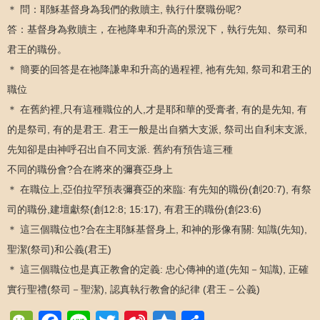
＊ 問：耶穌基督身為我們的救贖主, 執行什麼職份呢?
答：基督身為救贖主，在祂降卑和升高的景況下，執行先知、祭司和
君王的職份。
＊ 簡要的回答是在祂降謙卑和升高的過程裡, 祂有先知, 祭司和君王的
職位
＊ 在舊約裡,只有這種職位的人,才是耶和華的受膏者, 有的是先知, 有
的是祭司, 有的是君王. 君王一般是出自猶大支派, 祭司出自利末支派,
先知卻是由神呼召出自不同支派. 舊約有預告這三種
不同的職份會?合在將來的彌賽亞身上
＊ 在職位上,亞伯拉罕預表彌賽亞的來臨: 有先知的職份(創20:7), 有祭
司的職份,建壇獻祭(創12:8; 15:17), 有君王的職份(創23:6)
＊ 這三個職位也?合在主耶穌基督身上, 和神的形像有關: 知識(先知),
聖潔(祭司)和公義(君王)
＊ 這三個職位也是真正教會的定義: 忠心傳神的道(先知－知識), 正確
實行聖禮(祭司－聖潔), 認真執行教會的紀律 (君王－公義)