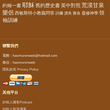
耶穌
荒漠甘泉
舊約歷史書
英中對照
約翰一書
樂侶
領
西敏斯特小教義問答
靈修神學
詞彙
雅各
讚美
袖訓練
聯繫我們
電郵：haomurenweb@hotmail.com
微信：haomurenweb
隱私政策 Privacy Policy
其他平台
好牧人播客Podcast
好牧人新浪博客