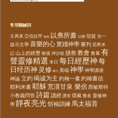
常用關鍵詞
以弗所書
信徒
亞伯拉罕
主再來
合一
以撒
他瑪
喜樂的心
實踐神學
審判
啟示文學
尼希米
有
教會
拯救
山上的經歷
會幕
記
恢復
押沙龍
聲靈修精選
每日經歷神
每
末日
日经历神
神學
灵修
異端
神學講座
猶大
竭诚为主
立約
約翰書信
神論
約翰一書
耶穌
荒漠甘泉 樂侶
耶利米書
西敏斯特
詩篇
讀經
小教義問答
隱藏
靈修神
雅各
讚美
靜夜亮光
馬太福音
領袖訓練
學