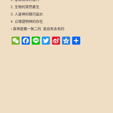
2.
.
生物的突然產生
3.
.
人是神的精巧設計
4.
.
公理證明神的存在
.
•
真神是獨一無二的
是自有永有的
WeChat
Facebook
Line
Twitter
Sina
Qzone
Share
Weibo
Post navigation