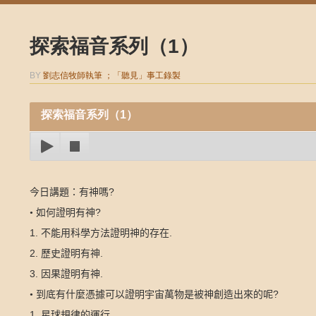
探索福音系列（1）
BY
劉志信牧師執筆 ；「聽見」事工錄製
探索福音系列（1）
?
今日講題：有神嗎
?
•
如何證明有神
1.
.
不能用科學方法證明神的存在
2.
.
歷史證明有神
3.
.
因果證明有神
?
•
到底有什麼憑據可以證明宇宙萬物是被神創造出來的呢
1.
.
星球規律的運行