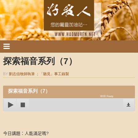
探索福音系列（7）
BY
劉志信牧師執筆 ；「聽見」事工錄製
探索福音系列（7）
00:00
Ready
?
今日講題：人能滿足嗎