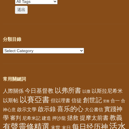
分類目錄
常用關鍵詞
以弗所書
今日基督教
人際關係
以斯拉尼希米
以撒
以賽亞書
創世記
以斯帖
但以理書
信徒
合一
合
受難
喜乐的心
啟示錄
實踐神
啟示文學
大公書信
神心意
教義
學
拯救
提摩太前書
審判
尼希米記
建造
押沙龍
活水
有聲靈修精選
每日经历神
末世
末日