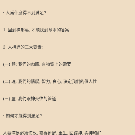
?
•
人爲什麼得不到滿足
1.
,
.
回到神那裏
才能找到基本的答案
2.
:
人構造的三大要素
(
)
:
,
一
體
我們的肉體
有物質上的需要
(
)
:
,
,
,
二
魂
我們的情感
智力
良心
決定我們的個人性
(
)
:
三
靈
我們跟神交往的管道
?
•
如何才能得到滿足
,
,
,
,
人要滿足必須悔改
靈得甦醒
重生
回歸神
與神和好