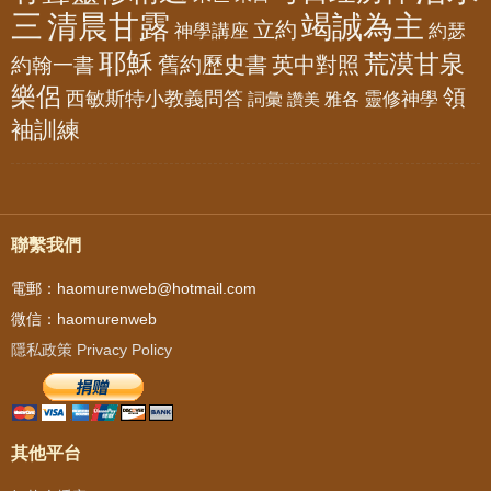
三
清晨甘露
竭誠為主
立約
神學講座
約瑟
耶穌
荒漠甘泉
舊約歷史書
英中對照
約翰一書
樂侶
領
西敏斯特小教義問答
靈修神學
詞彙
雅各
讚美
袖訓練
聯繫我們
電郵：haomurenweb@hotmail.com
微信：haomurenweb
隱私政策 Privacy Policy
其他平台