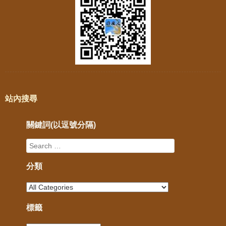
站內搜尋
關鍵詞(以逗號分隔)
分類
標籤