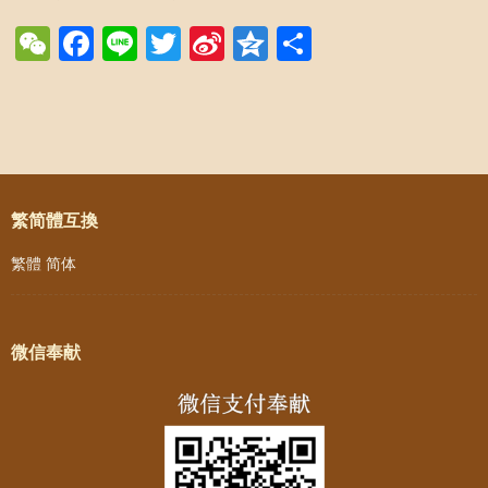
WeChat
Facebook
Line
Twitter
Sina
Qzone
Share
Weibo
Post navigation
繁简體互換
繁體
简体
微信奉献