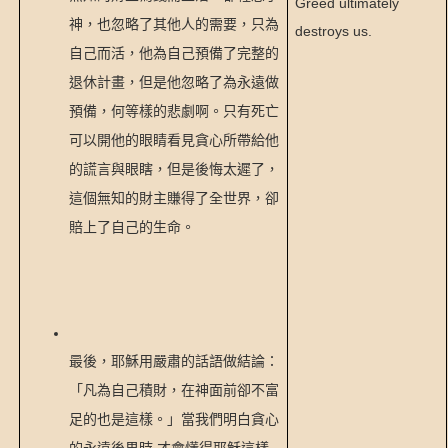
Greed ultimately
神，也忽略了其他人的需要，只為
destroys us.
自己而活，他為自己預備了完整的
退休計畫，但是他忽略了為永遠做
預備，何等樣的悲劇啊。只有死亡
可以開他的眼睛看見貪心所帶給他
的謊言與眼瞎，但是後悔太遲了，
這個無知的財主賺得了全世界，卻
賠上了自己的生命。
最後，耶穌用嚴肅的話語做結論：
「凡為自己積財，在神面前卻不富
足的也是這樣。」當我們明白貪心
,