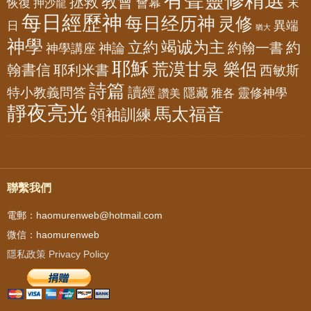
教會
拯救
會幕
恢復
押沙龍
末
每日經歷神
每日经历神
灵修
異端
日
猶大
神學
竭诚为主
立約
約
神論
約翰一書
神學講座
耶穌
荒漠甘泉 樂侶
翰書信
耶利米書
西敏斯
詩篇
讀經
特小教義問答
隱藏
靈修神學
雅各
讚美
靜夜亮光
馬太福音
領袖訓練
聯繫我們
電郵：haomurenweb@hotmail.com
微信：haomurenweb
隱私政策 Privacy Policy