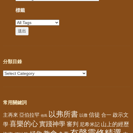
標籤
分類目錄
常用關鍵詞
以弗所書
信徒
亞伯拉罕
啟示文
主再來
合一
以撒
他瑪
喜樂的心
實踐神學
審判
山上的經歷
學
尼希米記
有聲靈修精選