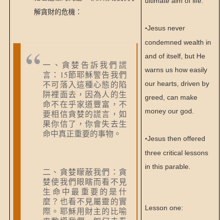
ultimate aim of life.
解貪財的危機：
Jesus never
•
condemned wealth in
and of itself, but He
一、貪婪告訴我們謊
warns us how easily
15
言：
節耶穌警告我們
our hearts, driven by
不可落入這種心態的陷
阱裡面去，因為人的生
greed, can make
命不在乎家道豐富，不
money our god.
要相信貪婪的謊言，如
果你信了，你會失去生
命中真正重要的事物。
Jesus then offered
•
three critical lessons
in this parable.
二、貪婪矇蔽我們：貪
婪使我們眼瞎而看不見
生命中最重要的是什
麼？也看不見屬靈的實
Lesson one:
際。耶穌用財主的比喻