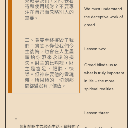
來教導我們，如何去看
待和使用錢財？不要專
We must understand
注在自己而忽略別人的
the deceptive work of
需要。
greed.
三、貪婪至終摧毀了我
們：貪婪不僅使我們今
Lesson two:
生後悔，也會在人生盡
頭給你帶來永遠的損
失。財主的比喻裡，財
Greed blinds us to
主是富足、肥胖、快
what is truly important
樂。但神來要他的靈魂
時，所囤積的一切剎那
in life – the more
間都變沒有了價值。
spiritual realities.
Lesson three:
無知的財主為錢而生活，卻輕忽了