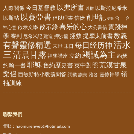
以弗所書
今日基督教
人際關係
以斯拉尼希米
以撒
以賽亞書
創世記
以斯帖
但以理書
信徒
合一
合
受難
喜乐的心
啟示錄
實踐神
啟示文學
大公書信
神心意
教義
學
拯救
提摩太前書
審判
尼希米記
建造
押沙龍
活水
有聲靈修精選
每日经历神
末世
末日
三
清晨甘露
竭誠為主
立約
神學講座
約瑟
耶穌
荒漠甘泉
舊約歷史書
英中對照
約翰一書
樂侶
領
西敏斯特小教義問答
靈修神學
詞彙
雅各
讚美
袖訓練
聯繫我們
電郵：haomurenweb@hotmail.com