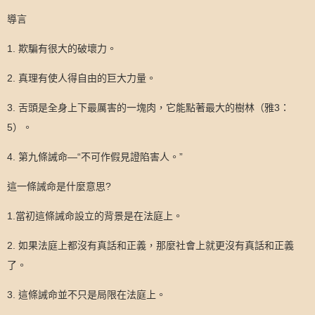
導言
1.
欺騙有很大的破壞力。
2.
真理有使人得自由的巨大力量。
3.
舌頭是全身上下最厲害的一塊肉，它能點著最大的樹林（雅
3
：
5
）。
4.
第九條誡命—“不可作假見證陷害人。”
這一條誡命是什麼意思
?
1.
當初這條誡命設立的背景是在法庭上。
2.
如果法庭上都沒有真話和正義，那麼社會上就更沒有真話和正義
了。
3.
這條誡命並不只是局限在法庭上。