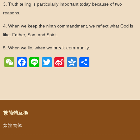
3. Truth telling is particularly important today because of two
reasons.
4. When we keep the ninth commandment, we reflect what God is
like: Father, Son, and Spirit.
5. When we lie, when we
break community.
WeChat
Facebook
Line
Twitter
Sina
Qzone
Share
Weibo
Post navigation
繁简體互換
繁體
简体