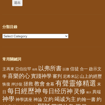
分類目錄
常用關鍵詞
以弗所書
信徒
亞伯拉罕
啟示文
主再來
合一
以撒
他瑪
喜樂的心
實踐神學
審判
山上的經歷
學
尼希米記
有聲靈修精選
教會
拯救
會幕
恢復
押沙龍
末
每日經歷神
每日经历神
灵修
異端
日
猶大
神學
竭诚为主
立約
約
神論
約翰一書
神學講座