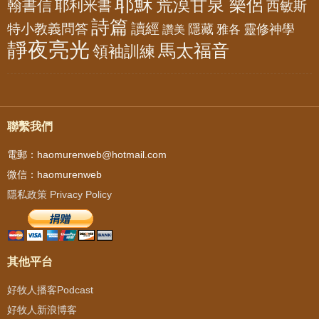
耶穌
荒漠甘泉 樂侶
翰書信
耶利米書
西敏斯
詩篇
讀經
特小教義問答
隱藏
靈修神學
雅各
讚美
靜夜亮光
馬太福音
領袖訓練
聯繫我們
電郵：haomurenweb@hotmail.com
微信：haomurenweb
隱私政策 Privacy Policy
其他平台
好牧人播客Podcast
好牧人新浪博客