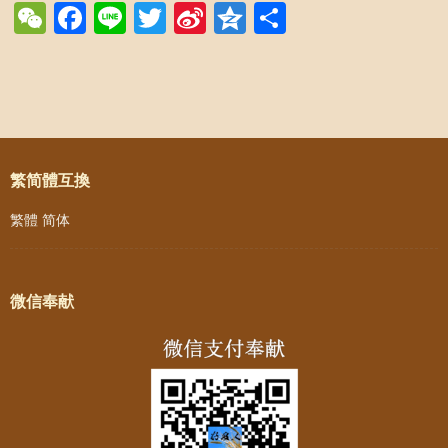
WeChat
Facebook
Line
Twitter
Sina
Qzone
Share
Weibo
Post navigation
繁简體互換
繁體
简体
微信奉献