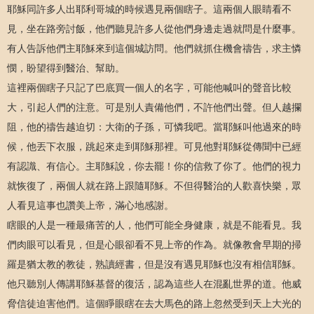
耶穌同許多人出耶利哥城的時候遇見兩個瞎子。這兩個人眼睛看不
見，坐在路旁討飯，他們聽見許多人從他們身邊走過就問是什麼事。
有人告訴他們主耶穌來到這個城訪問。他們就抓住機會禱告，求主憐
憫，盼望得到醫治、幫助。
這裡兩個瞎子只記了巴底買一個人的名字，可能他喊叫的聲音比較
大，引起人們的注意。可是別人責備他們，不許他們出聲。但人越攔
阻，他的禱告越迫切：大衛的子孫，可憐我吧。當耶穌叫他過來的時
候，他丟下衣服，跳起來走到耶穌那裡。可見他對耶穌從傳聞中已經
有認識、有信心。主耶穌說，你去罷！你的信救了你了。他們的視力
就恢復了，兩個人就在路上跟隨耶穌。不但得醫治的人歡喜快樂，眾
人看見這事也讚美上帝，滿心地感謝。
瞎眼的人是一種最痛苦的人，他們可能全身健康，就是不能看見。我
們肉眼可以看見，但是心眼卻看不見上帝的作為。就像教會早期的掃
羅是猶太教的教徒，熟讀經書，但是沒有遇見耶穌也沒有相信耶穌。
他只聽別人傳講耶穌基督的復活，認為這些人在混亂世界的道。他威
脅信徒迫害他們。這個睜眼瞎在去大馬色的路上忽然受到天上大光的