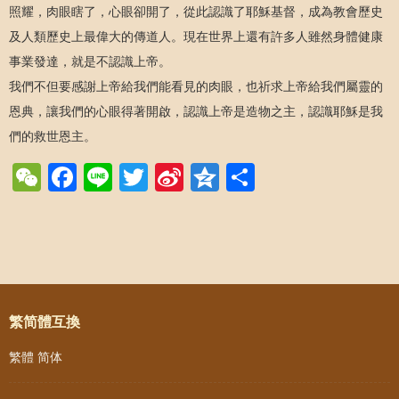
照耀，肉眼瞎了，心眼卻開了，從此認識了耶穌基督，成為教會歷史
及人類歷史上最偉大的傳道人。現在世界上還有許多人雖然身體健康
事業發達，就是不認識上帝。
我們不但要感謝上帝給我們能看見的肉眼，也祈求上帝給我們屬靈的
恩典，讓我們的心眼得著開啟，認識上帝是造物之主，認識耶穌是我
們的救世恩主。
WeChat
Facebook
Line
Twitter
Sina
Qzone
Share
Weibo
Post navigation
繁简體互換
繁體
简体