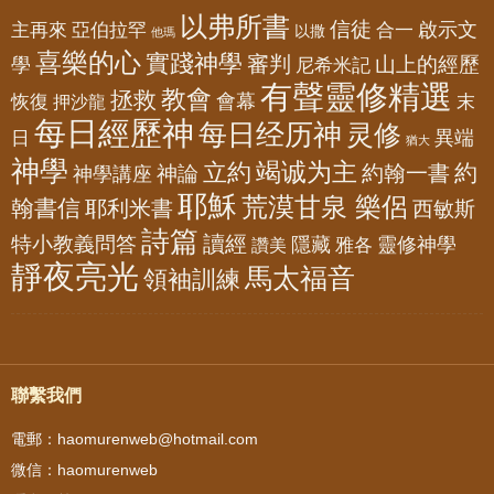
以弗所書
信徒
亞伯拉罕
啟示文
主再來
合一
以撒
他瑪
喜樂的心
實踐神學
審判
山上的經歷
學
尼希米記
有聲靈修精選
教會
拯救
會幕
恢復
押沙龍
末
每日經歷神
每日经历神
灵修
異端
日
猶大
神學
竭诚为主
立約
約
神論
約翰一書
神學講座
耶穌
荒漠甘泉 樂侶
翰書信
耶利米書
西敏斯
詩篇
讀經
特小教義問答
隱藏
靈修神學
雅各
讚美
靜夜亮光
馬太福音
領袖訓練
聯繫我們
電郵：haomurenweb@hotmail.com
微信：haomurenweb