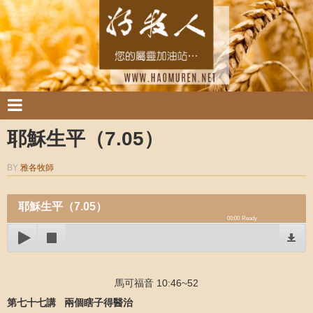
耶穌生平（7.05）
BY
雅各牧師
耶穌生平（7.05）
00:00
Ready
馬可福音 10:46~52
第七十七講 兩個瞎子得醫治