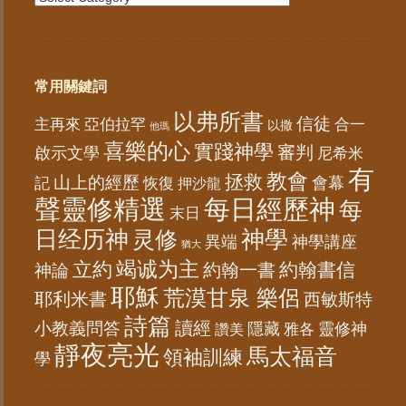
常用關鍵詞
以弗所書
信徒
亞伯拉罕
主再來
合一
以撒
他瑪
喜樂的心
實踐神學
審判
啟示文學
尼希米
有
教會
拯救
山上的經歷
會幕
記
恢復
押沙龍
聲靈修精選
每日經歷神
每
末日
日经历神
神學
灵修
異端
神學講座
猶大
竭诚为主
立約
約翰書信
神論
約翰一書
耶穌
荒漠甘泉 樂侶
耶利米書
西敏斯特
詩篇
讀經
小教義問答
隱藏
靈修神
雅各
讚美
靜夜亮光
馬太福音
領袖訓練
學