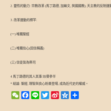
2.
靈性的動力
:
宗教改革
(
馬丁路德
,
加
爾
文
,
英國國教
),
天主教的反制運
3.
改革運動的標竿
:
(
一
)
唯獨聖經
(
二
)
唯獨信心
(
因信稱義
)
(
三
)
信徒皆為祭司
4
馬丁路德的其人其事
:毀
譽參半
*
結論
:
聖經
,
理智與良心粉墨登場
,
成為近代史的權威。
WeChat
Facebook
Line
Twitter
Sina
Qzone
Share
Weibo