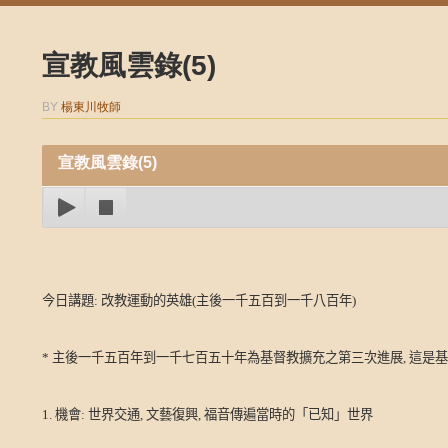
宣教風雲錄(5)
BY
楊東川牧師
宣教風雲錄(5)
今日講題
:
改教運動的英雄
(
主後一千五百到一千八百年
)
*
主後一千五百年到一千七百五十年為基督教擴充之第三次進展
,
這是基
1.
機會
:
世界交通
,
文藝復興
,
福音傳遍當時的「已知」世界