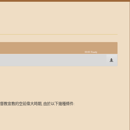
00:00
Ready
督教宣教的空前偉大時期
,
由於以下幾種條件
: