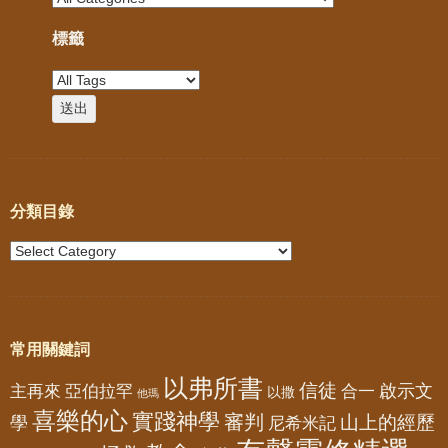
標籤
分類目錄
常用關鍵詞
以弗所書
信徒
亞伯拉罕
啟示文
主再來
合一
以撒
他瑪
喜樂的心
實踐神學
審判
山上的經歷
學
尼希米記