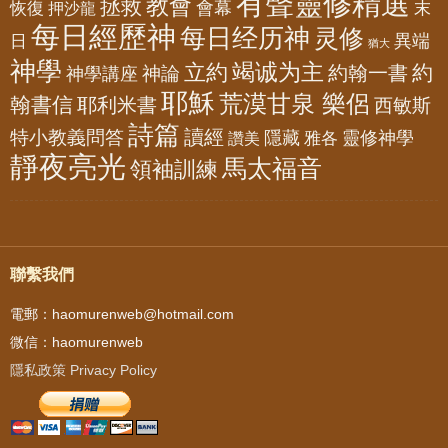
有聲靈修精選
教會
拯救
會幕
恢復
押沙龍
末
每日經歷神
每日经历神
灵修
異端
日
猶大
神學
竭诚为主
立約
約
神論
約翰一書
神學講座
耶穌
荒漠甘泉 樂侶
翰書信
耶利米書
西敏斯
詩篇
讀經
特小教義問答
隱藏
靈修神學
雅各
讚美
靜夜亮光
馬太福音
領袖訓練
聯繫我們
電郵：haomurenweb@hotmail.com
微信：haomurenweb
隱私政策 Privacy Policy