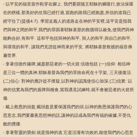
‧ 以平安的福音當作鞋穿在腳上: 我們要跟隨主耶穌的腳蹤行,效法保羅
在的榜樣,那美好的仗我已經打過,當跑的路我已經跑盡,所信的道我已
經守住了(提後4:7). 學習走義人的道路走在神的平安裡,這平安是指我
們與神之間的和平,我們的罪因著耶穌基督的救贖得以赦免,使我們與神
能夠合好,有和平. 這和平包括與神的和平, 與人的和平,與自己的和平,
與環境的和平, 讓我們見證從神而來的平安, 將耶穌基督救贖的福音傳
遍世界.
‧ 拿著信德作籐牌,滅盡那惡者的一切火箭:信德包括 (一)信仰: 相信神
是三位一體的真神,耶穌基督為我們的罪捨命死在十字架, 三天後復活.
(二)信心: 對神的應許從不懷疑,以對神的認識使信心加深.(三)信實: 以
神的信實為我們的盾牌與糧食,當我遇見試練時,就不會被惡者的火箭所
傷.
‧ 戴上救恩的頭盔:戴頭盔是要保護我們的頭,以神的救恩保護我們的心
思意念,我們要晝夜思想神的話,讓神的話成為我們有福的確據,不受仇
敵的攪擾.
‧ 拿著聖靈的寶劍:就是指神的道,它是活潑有功效的,能使我們的心思意