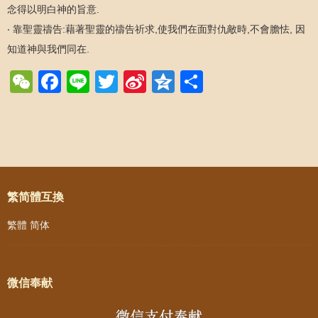
念得以明白神的旨意.
‧ 靠聖靈禱告:藉著聖靈的禱告祈求,使我們在面對仇敵時,不會膽怯, 因
知道神與我們同在.
WeChat
Facebook
Line
Twitter
Sina
Qzone
Share
Weibo
Post navigation
繁简體互換
繁體
简体
微信奉献