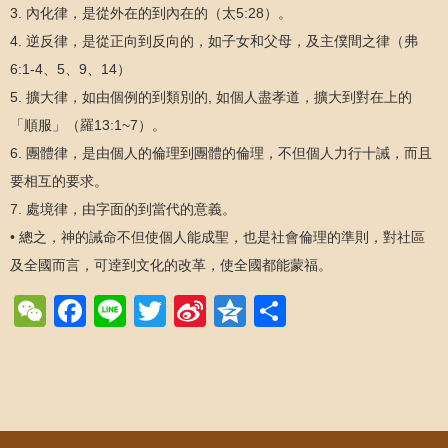
3. 內化律，是從外在的到內在的（太5:28）。
4. 逆反律，是從正向到反向的，如子女和父母，及主僕間之律（弗
6:1-4、5、9、14）
5. 擴大律，如由個例的到類別的, 如個人盡孝道，擴大到對在上的
「順服」（羅13:1~7）。
6. 團體律，是由個人的倫理到團體的倫理，不但個人力行十誡，而且
要相互的要求。
7. 處境律，由字面的到當代的意義。
• 總之，神的誡命不但使個人能成聖，也是社會倫理的準則，對社區
及全國而言，可逹到文化的改革，使全國都能蒙福。
WeChat
Facebook
Line
Twitter
Sina
Qzone
Share
Weibo
Post navigation