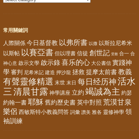
常用關鍵詞
以弗所書
今日基督教
人際關係
以斯拉尼希米
以撒
以賽亞書
創世記
以斯帖
但以理書
信徒
合一
合
受難
喜乐的心
啟示錄
實踐神
啟示文學
大公書信
神心意
教義
學
拯救
提摩太前書
審判
尼希米記
建造
押沙龍
活水
有聲靈修精選
每日经历神
末世
末日
三
清晨甘露
竭誠為主
立約
神學講座
約瑟
耶穌
荒漠甘泉
舊約歷史書
英中對照
約翰一書
樂侶
領
西敏斯特小教義問答
靈修神學
詞彙
雅各
讚美
袖訓練