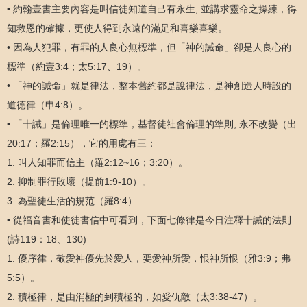
• 約翰壹書主要內容是叫信徒知道自己有永生, 並講求靈命之操練，得
知救恩的確據，更使人得到永遠的滿足和喜樂喜樂。
• 因為人犯罪，有罪的人良心無標準，但「神的誡命」卻是人良心的
標準（約壹3:4；太5:17、19）。
• 「神的誡命」就是律法，整本舊約都是說律法，是神創造人時設的
道德律（申4:8）。
• 「十誡」是倫理唯一的標準，基督徒社會倫理的準則, 永不改變（出
20:17；羅2:15），它的用處有三：
1. 叫人知罪而信主（羅2:12~16；3:20）。
2. 抑制罪行敗壞（提前1:9-10）。
3. 為聖徒生活的規范（羅8:4）
• 從福音書和使徒書信中可看到，下面七條律是今日注釋十誡的法則
(詩119：18、130)
1. 優序律，敬愛神優先於愛人，要愛神所愛，恨神所恨（雅3:9；弗
5:5）。
2. 積極律，是由消極的到積極的，如愛仇敵（太3:38-47）。