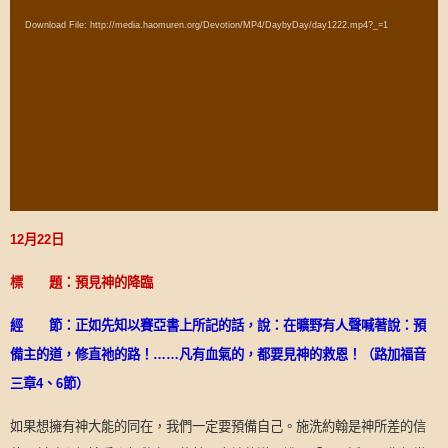
Player
Download File: http://media.haomuren.org/Devotion/MP4/DaybyDay/day1222.mp4?_=1
12
月
22
日
標 題：預見神的降臨
經 節：正如先知以賽亞書上所記的話，說：在曠野有人聲喊著說：預
備主的道，修直祂的路！
……
凡有血氣的，都要見神的救恩！（路加福音
三章
4
、
6
節）
如果想擁有神大能的同在，我們一定要預備自己。施洗約翰是神所差的信