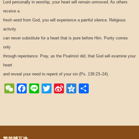
Lord personally in worship, your heart will remain unmoved. As others
receive a
fresh word from God, you will experience a painful silence. Religious
activity
can never substitute for a heart that is pure before Him. Purity comes
only
through repentance. Pray, as the Psalmist did, that God will examine your
heart
and reveal your need to repent of your sin (Ps. 139:23–24).
WeChat
Facebook
Line
Twitter
Sina
Qzone
Share
Weibo
Post navigation
繁简體互換