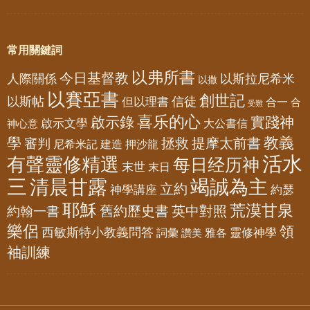
常用關鍵詞
以弗所書
今日基督教
人際關係
以斯拉尼希米
以撒
以賽亞書
創世記
以斯帖
但以理書
信徒
合一
合
受難
喜乐的心
啟示錄
實踐神
啟示文學
大公書信
神心意
教義
學
拯救
提摩太前書
審判
尼希米記
建造
押沙龍
活水
有聲靈修精選
每日经历神
末世
末日
三
清晨甘露
竭誠為主
立約
神學講座
約瑟
耶穌
荒漠甘泉
舊約歷史書
英中對照
約翰一書
樂侶
領
西敏斯特小教義問答
靈修神學
詞彙
雅各
讚美
袖訓練