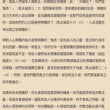
使，幫助人們接受人類救主。約翰堅定地傳道，說：「天國近了，你們當
悔改！」（馬太福音三：
）當耶穌來到時，那些聽到約翰的信息、預備好
2
自己生命的人認出耶穌，並且離開去跟隨耶穌。這對門徒來說是特別真實
的，因為他們的心已經被神預備好了（馬太福音十六：
）。人必須要在
17
神出現之前預備好！
神對人心預備的指示是很明確的：悔改！這包括人的心靈、意志和行為完
全的改變，轉向祂。祂是主，你的生命一定要預備好接納祂為你的主。稍
有保留就是不足。有些人顯然尚未預備好跟隨耶穌，而錯失了機會（路加
福音九：
）。在耶穌時代，大部分的宗教領袖並沒有預備好面對祂
57—62
的降臨。他們知道彌賽亞要來，甚至知道祂要降生于何處（馬太福音二：
4
）。然而，當他們聽到救主已經降臨，卻沒有加入祂，他們更喜歡自己
—6
的宗教儀式。
如果你尚未預備好，你也會錯失經歷耶穌的機會。你可能經常參加宗教活
動，但是你會錯過神。儘管其他人在敬拜中遇見神，你不會為之所動。當
其他人得到神的光照時，你的體驗是一片黑暗的寂靜。宗教活動永遠不能