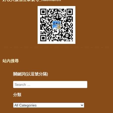
站內搜尋
關鍵詞(以逗號分隔)
分類