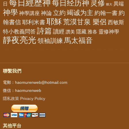
每日經歷神
每日经历神
灵修
異端
日
猶大
神學
竭诚为主
立約
約
神論
約翰一書
神學講座
耶穌
荒漠甘泉 樂侶
翰書信
耶利米書
西敏斯
詩篇
讀經
特小教義問答
隱藏
靈修神學
雅各
讚美
靜夜亮光
馬太福音
領袖訓練
聯繫我們
電郵：haomurenweb@hotmail.com
微信：haomurenweb
隱私政策 Privacy Policy
其他平台