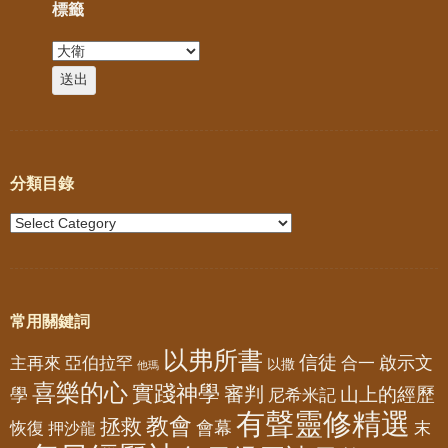
標籤
分類目錄
常用關鍵詞
以弗所書
信徒
亞伯拉罕
啟示文
主再來
合一
以撒
他瑪
喜樂的心
實踐神學
審判
山上的經歷
學
尼希米記
有聲靈修精選
教會
拯救
會幕
恢復
押沙龍
末