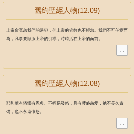
舊約聖經人物(12.09)
上帝會寬恕我們的過犯，但上帝的管教也不輕怠。我們不可任意而
為，凡事要順服上帝的引導，時時活在上帝的面前。
…
舊約聖經人物(12.08)
耶和華有憐憫有恩典、不輕易發怒，且有豐盛慈愛，祂不長久責
備，也不永遠懷怒。
…