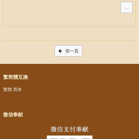
…
Post navigation
前一頁
繁简體互換
繁體
简体
微信奉献