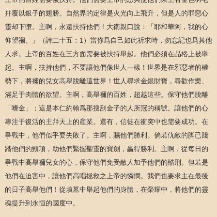
幷覆以銀子的翅膀。自然界的定律是火光向上飛升，但是人的罪惡心
靈却下墮。主啊，永遠扶持他們！大衛親口說：「耶和華阿，我的心
仰望禰。」（詩二十五：1）當你爲自己如此祈求時，勿忘記也爲其他
人求。上帝的百姓在三方面需要被扶持舉起。他們必須在品格上被舉
起。主啊，扶持他們，不要讓他們像世人一樣！世界是在邪惡者的權
勢下，將禰的兒女高舉脫離這世界！世人尋求金銀財寶，尋歡作樂、
滿足于肉體的欲望。主啊，高舉禰的百姓，超越這些。保守他們脫離
「嗜金」；這是本仁約翰爲那搜刮金子的人所冠的稱號。讓他們的心
專注于復活的主幷天上的産業。還有，信徒在衝突中也需要成功。在
爭戰中，他們似乎要失敗了。主啊，賜他們勝利。倘若仇敵的脚已踐
踏他們的頸項，助他們緊握聖靈的寶劍，贏得勝利。主啊，從每日的
爭戰中高舉禰兒女的心，保守他們免受敵人加予他們的酷刑。但若是
他們在迫害中，讓他們高唱拯救之上帝的憐憫。我們也要求主在最後
的日子高舉他們！從墳墓中舉起他們的身體，在榮耀中，將他們的靈
魂提升到永恒的國度中。