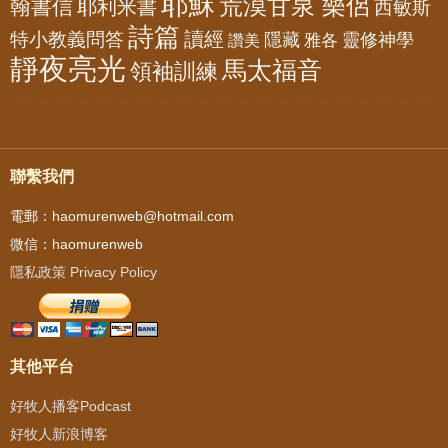
耶穌
荒漠甘泉 樂侶
翰書信
耶利米書
西敏斯
詩篇
讀經
特小教義問答
隱藏
靈修神學
雅各
讚美
靜夜亮光
馬太福音
領袖訓練
聯繫我們
電郵：haomurenweb@hotmail.com
微信：haomurenweb
隱私政策 Privacy Policy
其他平台
好牧人播客Podcast
好牧人新浪博客