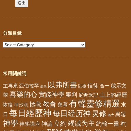
分類目錄
常用關鍵詞
以弗所書
信徒
亞伯拉罕
啟示文
主再來
合一
以撒
他瑪
喜樂的心
實踐神學
審判
山上的經歷
學
尼希米記
有聲靈修精選
教會
拯救
會幕
恢復
押沙龍
末
每日經歷神
每日经历神
灵修
異端
日
猶大
神學
竭诚为主
立約
約
神論
約翰一書
神學講座