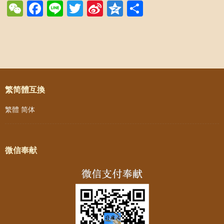
WeChat
Facebook
Line
Twitter
Sina
Qzone
Share
Weibo
Post navigation
繁简體互換
繁體
简体
微信奉献