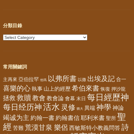
分類目錄
常用關鍵詞
以弗所書
出埃及記
亞伯拉罕
主再來
合一
以撒
他瑪
喜樂的心
希伯來書
山上的經歷
執事
恢復
押沙龍
每日經歷神
救贖
教會
拯救
教會論
會幕
末日
活水
每日经历神
神學
灵修
神論
異端
猶大
聖
竭诚为主
約翰一書
約翰書信
耶利米書
聖所
經
詩
荒漠甘泉 樂侶
西敏斯特小教義問答
苦難