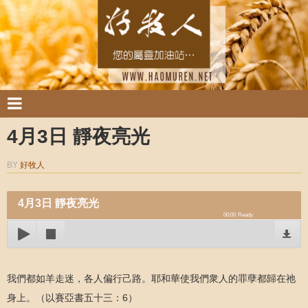
4月3日 靜夜亮光
BY
好牧人
4月3日 靜夜亮光
00:00
Ready
我們都如羊走迷，各人偏行己路。耶和華使我們衆人的罪孽都歸在祂
身上。（以賽亞書五十三：6）