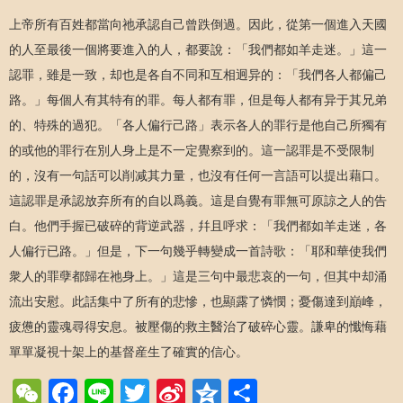
上帝所有百姓都當向祂承認自己曾跌倒過。因此，從第一個進入天國
的人至最後一個將要進入的人，都要說：「我們都如羊走迷。」這一
認罪，雖是一致，却也是各自不同和互相迥异的：「我們各人都偏己
路。」每個人有其特有的罪。每人都有罪，但是每人都有异于其兄弟
的、特殊的過犯。「各人偏行己路」表示各人的罪行是他自己所獨有
的或他的罪行在別人身上是不一定覺察到的。這一認罪是不受限制
的，沒有一句話可以削减其力量，也沒有任何一言語可以提出藉口。
這認罪是承認放弃所有的自以爲義。這是自覺有罪無可原諒之人的告
白。他們手握已破碎的背逆武器，幷且呼求：「我們都如羊走迷，各
人偏行已路。」但是，下一句幾乎轉變成一首詩歌：「耶和華使我們
衆人的罪孽都歸在祂身上。」這是三句中最悲哀的一句，但其中却涌
流出安慰。此話集中了所有的悲慘，也顯露了憐憫；憂傷達到巔峰，
疲憊的靈魂尋得安息。被壓傷的救主醫治了破碎心靈。謙卑的懺悔藉
單單凝視十架上的基督産生了確實的信心。
WeChat
Facebook
Line
Twitter
Sina
Qzone
Share