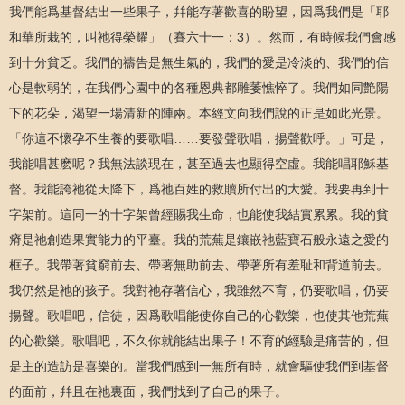
我們能爲基督結出一些果子，幷能存著歡喜的盼望，因爲我們是「耶
和華所栽的，叫祂得榮耀」（賽六十一：3）。然而，有時候我們會感
到十分貧乏。我們的禱告是無生氣的，我們的愛是冷淡的、我們的信
心是軟弱的，在我們心園中的各種恩典都雕萎憔悴了。我們如同艶陽
下的花朵，渴望一場清新的陣兩。本經文向我們說的正是如此光景。
「你這不懷孕不生養的要歌唱……要發聲歌唱，揚聲歡呼。」可是，
我能唱甚麽呢？我無法談現在，甚至過去也顯得空虛。我能唱耶穌基
督。我能誇祂從天降下，爲祂百姓的救贖所付出的大愛。我要再到十
字架前。這同一的十字架曾經賜我生命，也能使我結實累累。我的貧
瘠是祂創造果實能力的平臺。我的荒蕪是鑲嵌祂藍寶石般永遠之愛的
框子。我帶著貧窮前去、帶著無助前去、帶著所有羞耻和背道前去。
我仍然是祂的孩子。我對祂存著信心，我雖然不育，仍要歌唱，仍要
揚聲。歌唱吧，信徒，因爲歌唱能使你自己的心歡樂，也使其他荒蕪
的心歡樂。歌唱吧，不久你就能結出果子！不育的經驗是痛苦的，但
是主的造訪是喜樂的。當我們感到一無所有時，就會驅使我們到基督
的面前，幷且在祂裏面，我們找到了自己的果子。