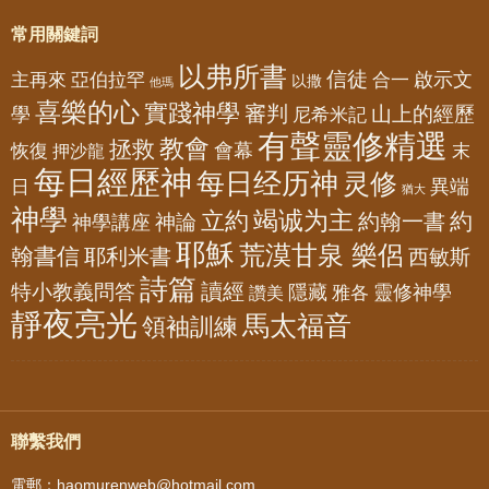
常用關鍵詞
以弗所書
信徒
亞伯拉罕
啟示文
主再來
合一
以撒
他瑪
喜樂的心
實踐神學
審判
山上的經歷
學
尼希米記
有聲靈修精選
教會
拯救
會幕
恢復
押沙龍
末
每日經歷神
每日经历神
灵修
異端
日
猶大
神學
竭诚为主
立約
約
神論
約翰一書
神學講座
耶穌
荒漠甘泉 樂侶
翰書信
耶利米書
西敏斯
詩篇
讀經
特小教義問答
隱藏
靈修神學
雅各
讚美
靜夜亮光
馬太福音
領袖訓練
聯繫我們
電郵：haomurenweb@hotmail.com