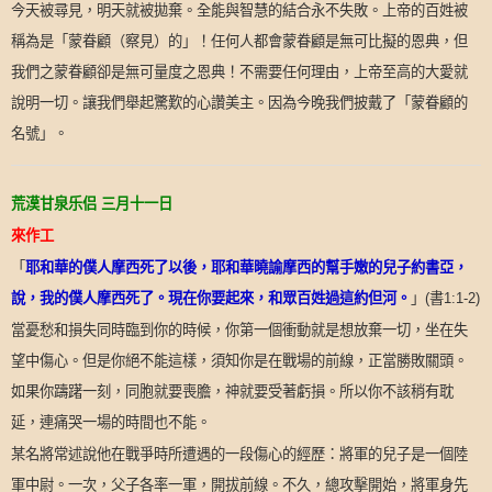
今天被尋見，明天就被拋棄。全能與智慧的結合永不失敗。上帝的百姓被
稱為是「蒙眷顧（察見）的」！任何人都會蒙眷顧是無可比擬的恩典，但
我們之蒙眷顧卻是無可量度之恩典！不需要任何理由，上帝至高的大愛就
說明一切。讓我們舉起驚歎的心讚美主。因為今晚我們披戴了「蒙眷顧的
名號」。
荒漠甘泉乐侣
三月十一日
來作工
「
耶和華的僕人摩西死了以後，耶和華曉諭摩西的幫手嫩的兒子約書亞，
說，我的僕人摩西死了。現在你要起來，和眾百姓過這約但河。
」
書
(
1:1-2)
當憂愁和損失同時臨到你的時候，你第一個衝動就是想放棄一切，坐在失
望中傷心。但是你絕不能這樣，須知你是在戰場的前線，正當勝敗關頭。
如果你躊躇一刻，同胞就要喪膽，神就要受著虧損。所以你不該稍有耽
延，連痛哭一場的時間也不能。
某名將常述說他在戰爭時所遭遇的一段傷心的經歷：將軍的兒子是一個陸
軍中尉。一次，父子各率一軍，開拔前線。不久，總攻擊開始，將軍身先