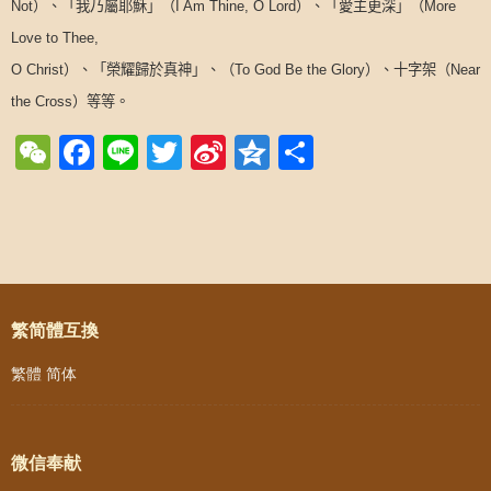
）、「我乃屬耶穌」（
）、「愛主更深」（
Not
I Am Thine, O Lord
More
Love to Thee,
）、「榮耀歸於真神」、（
）、十字架（
O Christ
To God Be the Glory
Near
）等等。
the Cross
WeChat
Facebook
Line
Twitter
Sina
Qzone
Share
Weibo
Post navigation
繁简體互換
繁體
简体
微信奉献