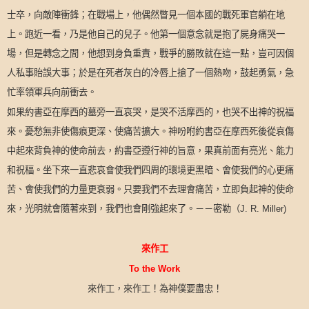
士卒，向敵陣衝鋒；在戰場上，他偶然瞥見一個本國的戰死軍官躺在地
上。跑近一看，乃是他自己的兒子。他第一個意念就是抱了屍身痛哭一
場，但是轉念之間，他想到身負重責，戰爭的勝敗就在這一點，豈可因個
人私事貽誤大事；於是在死者灰白的冷唇上搶了一個熱吻，鼓起勇氣，急
忙率領軍兵向前衝去。
如果約書亞在摩西的墓旁一直哀哭，是哭不活摩西的，也哭不出神的祝福
來。憂愁無非使傷痕更深、使痛苦擴大。神吩咐約書亞在摩西死後從哀傷
中起來背負神的使命前去，約書亞遵行神的旨意，果真前面有亮光、能力
和祝稫。坐下來一直悲哀會使我們四周的環境更黑暗、會使我們的心更痛
苦、會使我們的力量更衰弱。只要我們不去理會痛苦，立即負起神的使命
來，光明就會隨著來到，我們也會剛強起來了。－－密勒（
J. R. Miller)
來作工
To the Work
來作工，來作工！為神僕要盡忠！