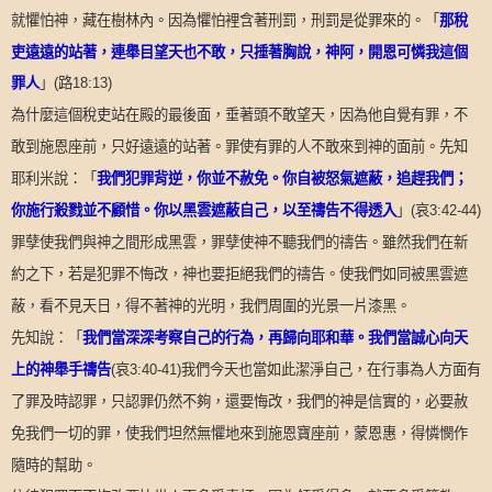
「
那稅
就懼怕神，藏在樹林內。因為懼怕裡含著刑罰，刑罰是從罪來的。
吏遠遠的站著，連舉目望天也不敢，只捶著胸說，神阿，開恩可憐我這個
罪人
」
(
路
18:13)
為什麼這個稅吏站在殿的最後面，垂著頭不敢望天，因為他自覺有罪，不
敢到施恩座前，只好遠遠的站著。罪使有罪的人不敢來到神的面前。先知
「
我們犯罪背逆，你並不赦免。你自被怒氣遮蔽，追趕我們；
耶利米說：
你施行殺戮並不顧惜。你以黑雲遮蔽自己，以至禱告不得透入
」
(
哀
3:42-44)
罪孽使我們與神之間形成黑雲，罪孽使神不聽我們的禱告。雖然我們在新
約之下，若是犯罪不悔改，神也要拒絕我們的禱告。使我們如同被黑雲遮
蔽，看不見天日，得不著神的光明，我們周圍的光景一片漆黑。
「
我們當深深考察自己的行為，再歸向耶和華。我們當誠心向天
先知說：
上的神舉手禱告
(
哀
3:40-41)
我們今天也當如此潔淨自己，在行事為人方面有
了罪及時認罪，只認罪仍然不夠，還要悔改，我們的神是信實的，必要赦
免我們一切的罪，使我們坦然無懼地來到施恩寶座前，蒙恩惠，得憐憫作
隨時的幫助。