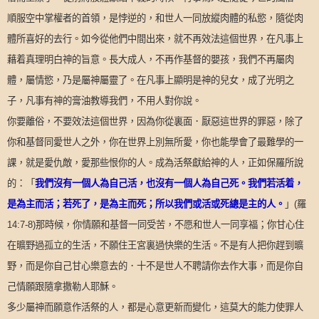
順服空中掌權者的首領，是悖逆的，和世人一同放縱肉體的私慾，隨從肉
體所喜好的去行。如今從他們中間出來，就不再效法這個世界，在凡事上
藉着真理明白神的旨意。長大成人，不再作基督的嬰孩，我們不再屬肉
體，屬情慾，乃是屬神屬靈了。在凡事上顯明是神的兒女，成了光明之
子，凡事有神的膏油教導我們，不用人對你說。
你要離俗，不要效法這個世界，因為你從裏面．厭惡這世界的罪惡，除了
你和基督同愛世人之外，你在世界上別無所愛，你也能學會了最難學的一
課，就是愛仇敵，愛那些恨你的人。成為活祭獻給神的人，正如保羅所說
「
我們沒有一個人為自己活，也沒有一個人為自己死。我們若活着，
的：
是為主而活；若死了，是為主而死；所以我們或活或死總是主的人。
」
(
羅
14:7-8)
那時候，你情願和基督一同受苦，不愿和世人一同享福；你甘心住
在曠野過孤立的生活，不願住王宮裏過快樂的生活。不是有人把你趕到曠
野，而是你自己甘心樂意去的．十不是世人不聘請你去作大事，而是你自
己情願跟隨拿撒勒人耶穌。
多少屬神而願意作活祭的人，都是心意更新而變化，這莫大的能力使罪人