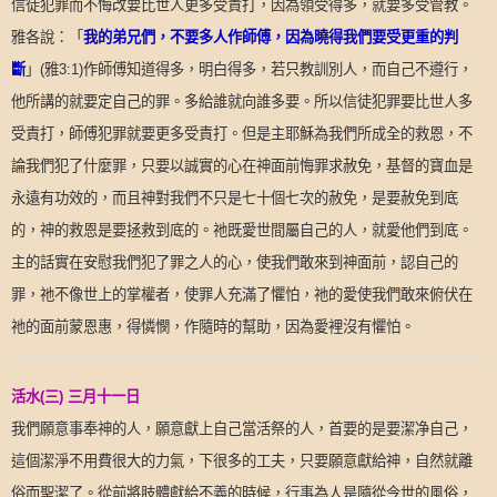
信徒犯罪而不悔改要比世人更多受責打，因為領受得多，就要多受管教。
「
我的弟兄們，不要多人作師傅，因為曉得我們要受更重的判
雅各說：
斷
」
(
雅
3:1)
作師傅知道得多，明白得多，若只教訓別人，而自己不遵行，
他所講的就要定自己的罪。多給誰就向誰多要。所以信徒犯罪要比世人多
受責打，師傅犯罪就要更多受責打。但是主耶穌為我們所成全的救恩，不
論我們犯了什麼罪，只要以誠實的心在神面前悔罪求赦免，基督的寶血是
永遠有功效的，而且神對我們不只是七十個七次的赦免，是要赦免到底
的，神的救恩是要拯救到底的。祂既愛世間屬自己的人，就愛他們到底。
主的話實在安慰我們犯了罪之人的心，使我們敢來到神面前，認自己的
罪，祂不像世上的掌權者，使罪人充滿了懼怕，祂的愛使我們敢來俯伏在
祂的面前蒙恩惠，得憐憫，作隨時的幫助，因為愛裡沒有懼怕。
活水
(
三
)
三月十一日
我們願意事奉神的人，願意獻上自己當活祭的人，首要的是要潔净自己，
這個潔淨不用費很大的力氣，下很多的工夫，只要願意獻給神，自然就離
俗而聖潔了。從前將肢體獻給不義的時候，行事為人是隨從今世的風俗，