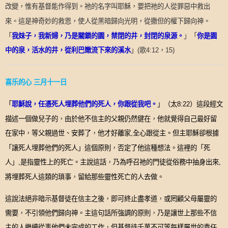
改變，惟有基督能作得到。祂的名字叫耶穌，要把祂的人從罪惡中救出
來。這是神奇妙的救恩，使人從黑暗歸向光明，從撒但的權下歸向神。
「
我妹子，我新婦，乃是關鎖的園，禁閉的井，封閉的泉源。
」「
你是園
中的泉，活水的井，從利巴嫩流下來的溪水
」
(
歌
4:12
，
15)
喜乐的心
三月十一日
「
」（太
）
這段經文
耶穌說
，任憑死人埋葬他們的死人，你跟從我吧。
8:22
描述一個做兒子的
，
由於他不信主的父親仍然健在
，
他就覺得自己最好留
在家中
，
等父親過世、安葬了
，
他才好離家
全心跟從主。但主耶穌卻根據
,
「讓死人埋葬他們的死人」這個原則
，
否定了他這種想法。這裡的「死
人」
是指靈性上的死亡。主說這話
，
乃為呼召祂的門徒從俗務中抽身出來
,
,
將埋葬死人這類的瑣事
，
留給那些靈性死亡的人去做。
這說法絕非暗示基督徒在信主之後
，
即可終止盡孝道
，
或罔顧父母屬靈的
需要
，
不引領他們歸向神。主這句話所強調的原則
，
乃是讓世上那些不信
主的人繼續從事他們未完成的工作
，
但基督徒千萬不可等每樣屬世的責任