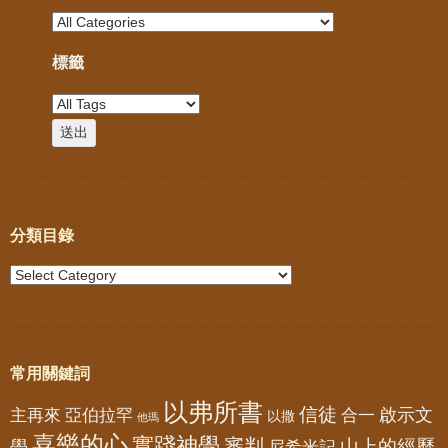
標籤
分類目錄
常用關鍵詞
以弗所書
信徒
亞伯拉罕
啟示文
主再來
合一
以撒
他瑪
喜樂的心
實踐神學
審判
山上的經歷
學
尼希米記