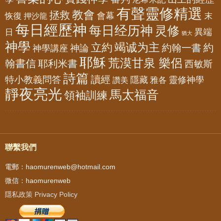
有聲靈修精選
教會
拯救
會幕
恢復
押沙龍
末
每日經歷神
每日经历神
灵修
異端
日
猶大
神學
竭诚为主
立約
約
神論
約翰一書
神學講座
耶穌
荒漠甘泉 樂侶
翰書信
耶利米書
西敏斯
詩篇
讀經
特小教義問答
隱藏
靈修神學
雅各
讚美
靜夜亮光
馬太福音
領袖訓練
聯繫我們
電郵：haomurenweb@hotmail.com
微信：haomurenweb
隱私政策 Privacy Policy