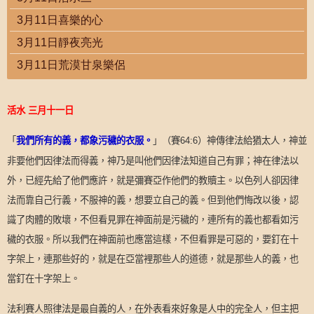
3月11日喜樂的心
3月11日靜夜亮光
3月11日荒漠甘泉樂侶
活水
三月十一日
「
我們所有的義，都象污穢的衣服。
」（賽
）神傳律法給猶太人，神並
64:6
非要他們因律法而得義，神乃是叫他們因律法知道自己有罪；神在律法以
外，已經先給了他們應許，就是彌賽亞作他們的教贖主。以色列人卻因律
法而靠自己行義，不服神的義，想要立自己的義。但到他們悔改以後，認
識了肉體的敗壞，不但看見罪在神面前是污穢的，連所有的義也都看如污
穢的衣服。所以我們在神面前也應當這樣，不但看罪是可惡的，要釘在十
字架上，連那些好的，就是在亞當裡那些人的道德，就是那些人的義，也
當釘在十字架上。
法利賽人照律法是最自義的人，在外表看來好象是人中的完全人，但主把