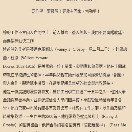
要仰望！要儆醒！等救主回來，當勤勞！
神的工作不會因人亡而中止，前人離去，後人興起。我們不要躊躇耽延，
而要接棒勤快工作。
這首詩的作者是芬妮克羅斯比（
，見二月二日）。杜恩譜
Fanny J. Crosby
曲。杜恩（
William Howard
）是美國的一位工業家、發明家和慈善家。他在十四歲
Doane, 1832-1915
時就任學校詩班的指揮。早年與父親在康州及芝加哥經營紡織廠，嗣後，
與人合作，製造鋸木機器，在當地是頗具聲望的社會與宗教領袖。
他是一位虔誠的浸信會會友，曾任主日學主任達二十五年之久。他捐大筆
金錢與慈善事業，並捐建浸信會大學的圖書館，奉獻管風琴給青年會會
堂。他自已家中也設有圖書室及音樂室。杜恩在工作之暇，以作曲及編印
詩歌集為樂，一生作曲約
首。他經常為芬妮克羅斯比（
2200
Fanny J.
）的聖詩譜曲，他們合作的著名聖詩有「莫把我棄掉」（
Crosby
Pass Me