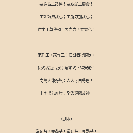
要遵循主路徑！要跟縱主腳蹤！
主訓誨滋我心；主能力加我心；
作主工莫停頓！要盡力！要盡心！
來作工，來作工！使飢者得飽足，
使渴者近活泉；解煩渴，得安舒！
向萬人傳好訊：人人可白得恩！
十字架為旌旗；全榮耀歸於神。
（副歌）
當勤勞！要勤勞！當勤勞！要勤勞！