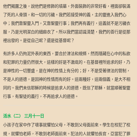
他們揭露之後，說他們是修飾的墳墓，外面裝飾的非常好看，裡面卻裝滿
了死的人骨頭，和一切的污穢。我們若接受神的義，主的靈進入我們心
中；我們靠聖靈入門，又靠聖靈行事；我們再有義行，這義就不是污穢衣
服，乃是光明潔白的細麻衣了。所以我們當認識清楚，我們的善行是從那
裡出發的。是從自己呢？還是從基督呢？
有許多人仍拘泥外表的東西，要合於津法和規條，然而隱藏在心中的私欲
和犯罪的力量仍然很大，這樣的好是不澈底的。在基督裡所追求的好，乃
是神性的一切豐盛，是在神的性情上有分的；好，不是受著律法的管制，
不是人的道德，是因神的性情而有的好。這兩種好，這兩個義，是大不相
同的。我們未信耶穌的時候是追求人的道德，既信了耶穌，就當順著聖靈
行事，有聖徒的義行，不再追求人的道德。
活水（二）
三月十一日
小孩子在家中作了壞事就懼怕父母，不敢到父母面前來。學生在校犯了校
規，就懼怕老師，不敢到老師面前來。犯法的人就懼怕長官，亞當犯了罪