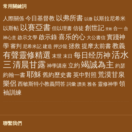
常用關鍵詞
以弗所書
今日基督教
人際關係
以斯拉尼希米
以撒
以賽亞書
創世記
以斯帖
但以理書
信徒
合一
合
受難
喜乐的心
啟示錄
實踐神
啟示文學
大公書信
神心意
教義
學
拯救
提摩太前書
審判
尼希米記
建造
押沙龍
活水
有聲靈修精選
每日经历神
末世
末日
三
清晨甘露
竭誠為主
立約
神學講座
約瑟
耶穌
荒漠甘泉
舊約歷史書
英中對照
約翰一書
樂侶
領
西敏斯特小教義問答
靈修神學
詞彙
雅各
讚美
袖訓練
聯繫我們