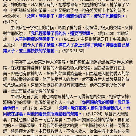
愛，神的權能。凡父神所有的，祂樣樣都有。祂是神的榮耀，祂榮耀了父
神，祂所歸於父神的榮耀，父神又賜給了祂，祂在將要釘十字架的時候，
祂父神說：
「
父阿，時候到了，願你榮耀你的兒子，使兒子也榮耀你。
」
(
約
17:1)
主耶穌在十字架上的時候，彰顯了神的愛，使神得了很大的榮耀。父神
對主耶穌說：
「
我已經榮耀了我的名，還要再榮耀。
」
(
約
12:28)
主耶穌
說：
「
人子得榮耀的時候到了。
」
(
約
12:23)
主是指著祂要釘十字架說的。
主又說：
「
如今人子得了榮耀，神在人子身上也得了榮耀。神要因自己榮
耀人子，並且要快快的榮耀祂。
」
(
約
13:21-32)
十字架在世人看來是極大的羞辱，但在神和主耶穌卻認為這是極大的榮
耀，在我們信神愛神和基督的人也看為極大的榮耀，因為基督被釘在上
面。但是也有信神的人，把神的榮耀看為羞恥。因為這是因他們愛人的榮
耀，過於愛神的榮耀。他們怕受世人的羞辱，就不敢在世人羞辱基督的時
候承認主的名。這樣的信徒對神還沒有真知確信，他不知道他所信的是
誰，更沒有信基督所得的榮耀。
主耶穌充滿了愛，他也願意屬祂的人一同得著祂的榮耀，祂曾求父神，
將賜給祂的榮耀，也賜給屬祂的人。主說：
「
你所賜給我的榮耀，我已賜
給他們。
」
(
約
17:8)
主又說：
「
父阿，我在那裏，願你所賜給我的人，也
同我在那裏，叫他們看見你所賜給我的榮耀。
」
(
約
17:24)
基督進入榮耀
裏，門徒也要和基督一同在榮耀裏，主耶穌不獨自享受神的榮耀，要和屬
祂的人一同享榮耀。主為我們死是極大的愛，主叫屬祂的人和祂一同得榮
耀，這是極大的愛。主耶穌救世人，不像人救人，從海中救上來放在沙灘