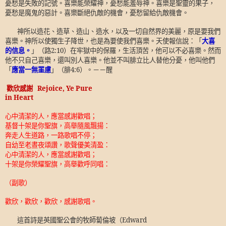
憂愁是失敗的記號。喜樂能榮耀神，憂愁能羞辱神。喜樂是聖靈的果子，
憂愁是魔鬼的惡計。喜樂斷絕仇敵的機會，憂愁留給仇敵機會。
神所以造花、造草、造山、造水，以及一切自然界的美麗，原是要我們
喜樂。神所以使獨生子降世，也是為要使我們喜樂。天使報信說：「
大喜
的信息。
」（路
2:10
）在牢獄中的保羅，生活頂苦，他可以不必喜樂。然而
他不只自己喜樂，還叫別人喜樂。他並不叫腓立比人替他分憂，他叫他們
「
應當一無罣慮
」（腓
4:6
）。－－醒
歡欣感謝
Rejoice, Ye Pure
in Heart
心中清潔的人，應當感謝歡唱；
基督十架是你聖旗，高舉隨風飄揚：
奔走人生道路，一路歌唱不停；
自幼至老晝夜頌讚，歌聲優美清盈：
心中清潔的人，應當感謝歡唱；
十架是你榮耀聖旗，高舉歡呼同唱：
（副歌）
歡欣，歡欣，歡欣，感謝歌唱。
這首詩是英國聖公會的牧師蔔倫坡（
Edward