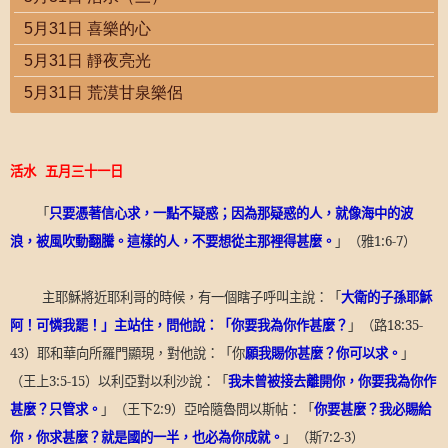
5月31日 喜樂的心
5月31日 靜夜亮光
5月31日 荒漠甘泉樂侶
活水
五月三十一
日
「
只要憑著信心求，一點不疑惑；因為那疑惑的人，就像海中的波
浪，被風吹動翻騰。這樣的人，不要想從主那裡得甚麼。
」（雅
1:6-7
）
主耶穌將近耶利哥的時候，有一個瞎子呼叫主說：「
大衛的子孫耶穌
阿！可憐我罷！」主站住，問他說：「你要我為你作甚麼？
」（路
18:35-
43
）耶和華向所羅門顯現，對他說：「你
願我賜你甚麼？你可以求。
」
（王上
3:5-15
）以利亞對以利沙說：「
我未曾被接去離開你，你要我為你作
甚麼？只管求。
」（王下
2:9
）亞哈隨魯問以斯帖：「
你要甚麼？我必賜給
你，你求甚麼？就是國的一半，也必為你成就。
」（斯
7:2-3
）