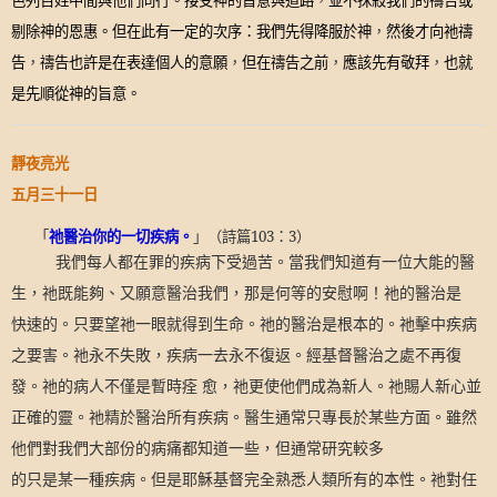
色列百姓中間與他們同行。接受神的旨意與道路
，
並不抹殺我們的禱告或
剔除神的恩惠。但在此有一定的次序
：
我們先得降服於神
，
然後才向祂禱
告
，
禱告也許是在表達個人的意願
，
但在禱告之前
，
應該先有敬拜
，
也就
是先順從神的旨意。
靜夜亮光
五月三十一日
「
祂醫治你的一切疾病。
」（詩篇
103
：
3
）
我們每人都在罪的疾病下受過苦。當我們知道有一位大能的醫
生，祂既能夠、又願意醫治我們，那是何等的安慰啊！祂的醫治是
快速的。只要望祂一眼就得到生命。祂的醫治是根本的。祂擊中疾病
之要害。祂永不失敗，疾病一去永不復返。經基督醫治之處不再復
發。祂的病人不僅是暫時痊 愈，祂更使他們成為新人。祂賜人新心並
正確的靈。祂精於醫治所有疾病。醫生通常只專長於某些方面。雖然
他們對我們大部份的病痛都知道一些，但通常研究較多
的只是某一種疾病。但是耶穌基督完全熟悉人類所有的本性。祂對任