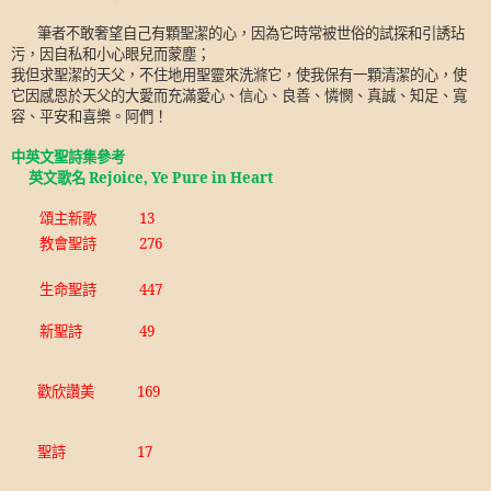
筆者不敢奢望自己有顆聖潔的心，因為它時常被世俗的試探和引誘玷
污，因自私和小心眼兒而蒙塵；
我但求聖潔的天父，不住地用聖靈來洗滌它，使我保有一顆清潔的心，使
它因感恩於天父的大愛而充滿愛心、信心、良善、憐憫、真誠、知足、寬
容、平安和喜樂。阿們！
中英文聖詩集參考
英文歌名
Rejoice, Ye Pure in Heart
頌主新歌
13
教會聖詩
276
生命聖詩
447
新聖詩
49
歡欣讚美
169
聖詩
17