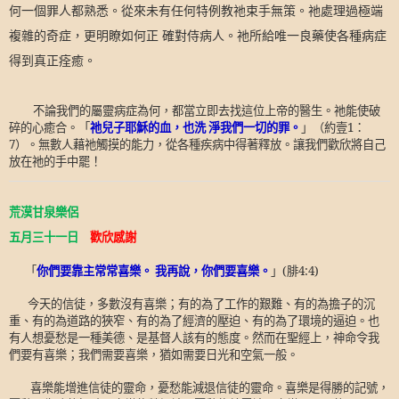
何一個罪人都熟悉。從來未有任何特例教祂束手無策。祂處理過極端
複雜的奇症，更明瞭如何正 確對侍病人。祂所給唯一良藥使各種病症
得到真正痊癒。
不論我們的屬靈病症為何，都當立即去找這位上帝的醫生。祂能使破
碎的心癒合。「
祂兒子耶穌的血，也洗 淨我們一切的罪。
」（約壹
1
：
7
）。無數人藉祂觸摸的能力，從各種疾病中得著釋放。讓我們歡欣將自己
放在祂的手中罷！
荒漠甘泉樂侶
五月三十一日
歡欣感謝
「
你們要靠主常常喜樂。 我再說，你們要喜樂。
」
(
腓
4:4)
今天的信徒，多數沒有喜樂；有的為了工作的艱難、有的為擔子的沉
重、有的為道路的狹窄、有的為了經濟的壓迫、有的為了環境的逼迫。也
有人想憂愁是一種美德、是基督人該有的態度。然而在聖經上，神命令我
們要有喜樂；我們需要喜樂，猶如需要日光和空氣一般。
喜樂能增進信徒的靈命，憂愁能減退信徒的靈命。喜樂是得勝的記號，