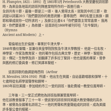
H. Plumptre, 1821
–
1891
）在
1865
年
5
月
Peterboroth
大教堂慶祝詩班節
時，為來自各地區的詩班列隊進堂時所作的一首進行曲。
全詩共有十節，最後一節是三一頌。 後人覺得太長，就取其中的三節。 歌
詞是以詩篇
20:5
「我們要因你的救恩誇勝，要奉我們 神的名豎立旌旗，願
耶和華成就你一切所求的。」及腓立比書
4:4
「你們要靠主常常喜樂。 我再
說，你們要喜樂。」為依據。 這首詩在
1868
年被刊印在「古今聖詩」
（
Hymns
Ancient and Modern
）上。
蔔倫坡出生於倫敦，畢業於牛津大學。
1846
年擔任聖職，並兼任英皇學院院牧及牛津大學教授。 他是一位名牧，
神學家，作家及教育家。 他的著作包括古典文學，歷史，神學，聖經批
註，傳記，生物學及詩，並翻譯了許多拉丁聖詩。他也是舊約專家，曾參
與舊約修訂委員會，修訂英譯本聖經。
這首詩歌的曲調是梅西特（
Arthur
H. Messiter, 1834-1916
）所譜。 他出生在英國，自幼喜歡唱歌和彈琴，十
七歲時從名師學習聲學和鋼琴。
1863
年前往美國，參加紐約市三一堂的詩班，後赴費城一教堂任風琴師。
三年後，三一堂正式聘他為詩班指揮兼管風琴師。
他在該教會服事了三十一年，使該堂的詩班保持英國大教堂傳統的高水
準，被譽為全國著名詩班之一。
他的男聲和男童聲組成的詩班，成為美國
許多聖公會的模範。