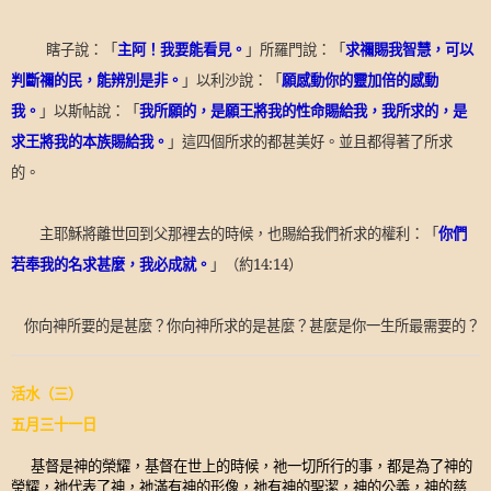
瞎子說：「
主阿！我要能看見。
」所羅門說：「
求禰賜我智慧，可以
判斷禰的民，能辨別是非。
」以利沙說：「
願感動你的靈加倍的感動
我。
」以斯帖說：「
我所願的，是願王將我的性命賜給我，我所求的，是
求王將我的本族賜給我。
」這四個所求的都甚美好。並且都得著了所求
的。
主耶穌將離世回到父那裡去的時候，也賜給我們祈求的權利：「
你們
若奉我的名求甚麼，我必成就。
」（約
14:14
）
你向神所要的是甚麼？你向神所求的是甚麼？甚麼是你一生所最需要的？
活水（三）
五月三十一日
基督是神的榮耀，基督在世上的時候，祂一切所行的事，都是為了神的
榮耀，祂代表了神，祂滿有神的形像，祂有神的聖潔，神的公義，神的慈