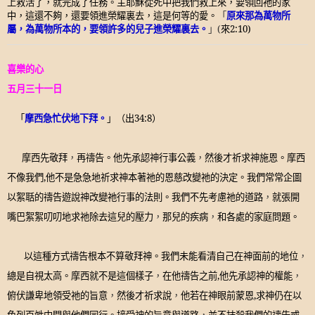
上救活了，就完成了任務。主耶穌從死中把我們救上來，要領回祂的家
中，這還不夠，還要領進榮耀裏去，這是何等的愛。
「
原來那為萬物所
屬，為萬物所本的，要領許多的兒子進榮耀裏去。
」
(
來
2:10)
喜樂的心
五月三十一日
「
摩西急忙伏地下拜。
」（出
34:
8
）
摩西先敬拜
，
再禱告。他先承認神行事公義
，
然後才祈求神施恩。摩西
不像我們
,
他不是急急地祈求神本著祂的恩慈改變祂的決定。我們常常企圖
以絮聒的禱告遊說神改變祂行事的法則。我們不先考慮祂的道路
，
就張開
嘴巴絮絮叨叨地求祂除去這兒的壓力
，
那兒的疾病
，
和各處的家庭問題。
以這種方式禱告根本不算敬拜神。我們未能看清自己在神面前的地位
，
總是自視太高。摩西就不是這個樣子
，
在他禱告之前
,
他先承認神的權能
，
俯伏謙卑地領受祂的旨意
，
然後才祈求說
，
他若在神眼前蒙恩
,
求神仍在以